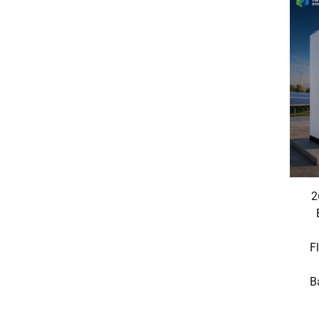
2
F
B