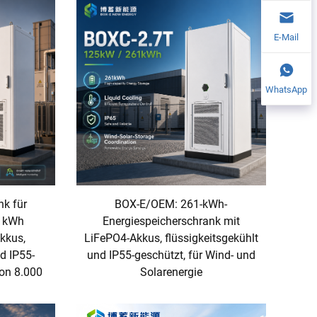
E-Mail
WhatsApp
nk für
BOX-E/OEM: 261-kWh-
1 kWh
Energiespeicherschrank mit
kkus,
LiFePO4-Akkus, flüssigkeitsgekühlt
d IP55-
und IP55-geschützt, für Wind- und
on 8.000
Solarenergie