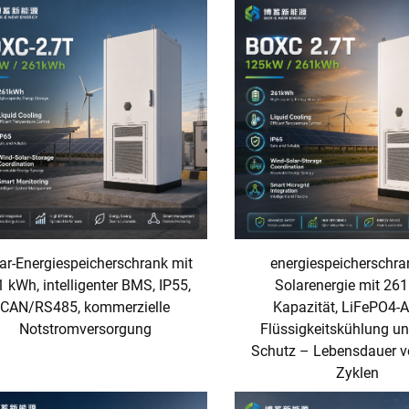
ar-Energiespeicherschrank mit
energiespeicherschra
 kWh, intelligenter BMS, IP55,
Solarenergie mit 26
CAN/RS485, kommerzielle
Kapazität, LiFePO4-A
Notstromversorgung
Flüssigkeitskühlung un
Schutz – Lebensdauer v
Zyklen