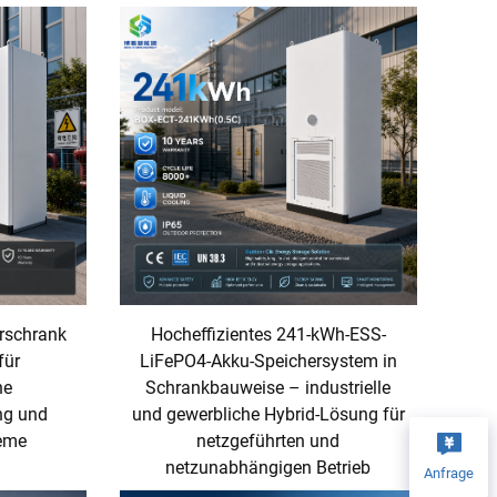
rschrank
Hocheffizientes 241-kWh-ESS-
für
LiFePO4-Akku-Speichersystem in
he
Schrankbauweise – industrielle
ng und
und gewerbliche Hybrid-Lösung für
eme
netzgeführten und
netzunabhängigen Betrieb
Anfrage