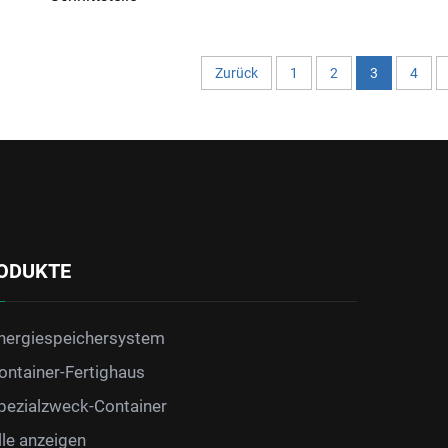
Zurück
1
2
3
4
ODUKTE
nergiespeichersystem
ontainer-Fertighaus
pezialzweck-Container
lle anzeigen