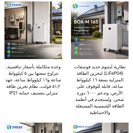
بطارية ليثيوم حديد فوسفات
وحدة متكاملة بأسعار تنافسية،
(LiFePO4) لتخزين الطاقة
تتراوح سعتها بين ٥ كيلوواط
المنزلية بسعة ١٦ كيلوواط
ساعة و١٦ كيلوواط ساعة، جهد
ساعة، قابلة للوقوف على
٥١,٢ فولت، نظام تخزين طاقة
الأرض، وتدعم ٦٠٠٠ دورة
منزلي بتصنيف حماية IP21
شحن، وتُستخدم في أنظمة
الطاقة الشمسية المستقلة
والاحتياطية