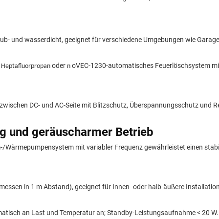
aub- und wasserdicht, geeignet für verschiedene Umgebungen wie Garagen
oder
oVEC-1230-automatisches Feuerlöschsystem mit
t Heptafluorpropan
n
 zwischen DC- und AC-Seite mit Blitzschutz, Überspannungsschutz und 
ng und geräuscharmer Betrieb
m-/Wärmepumpensystem mit variabler Frequenz gewährleistet einen stabil
essen in 1 m Abstand), geeignet für Innen- oder halb-äußere Installation
omatisch an Last und Temperatur an; Standby-Leistungsaufnahme < 20 W.