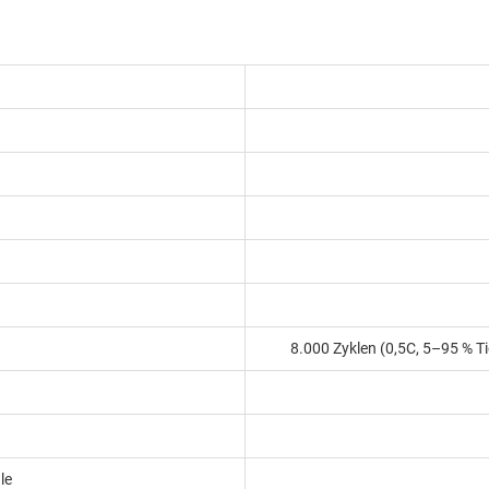
)
8.000 Zyklen (0,5C, 5–95 % T
le