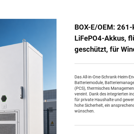
BOX-E/OEM: 261-k
LiFePO4-Akkus, fl
geschützt, für Win
Das All-in-One-Schrank-Heim-Ene
Batteriemodule, Batteriemana
(PCS), thermisches Management 
vereint. Dank des integrierten in
für private Haushalte und gewerb
hohe Sicherheit, ein anspreche
wünschen.