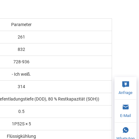
Parameter
261
832
728-936
- Ich weiß.
314
Anfrage
iefentladungstiefe (DOD), 80 % Restkapazität (SOH))
0.5
E-Mail
1P52S × 5
Flüssigkühlung
WhatsApp