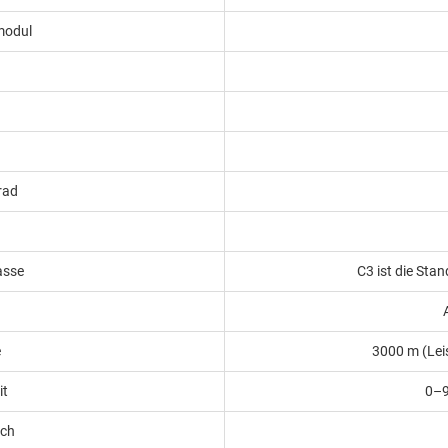
modul
rad
asse
C3 ist die Sta
e
3000 m (Lei
it
0–9
ich