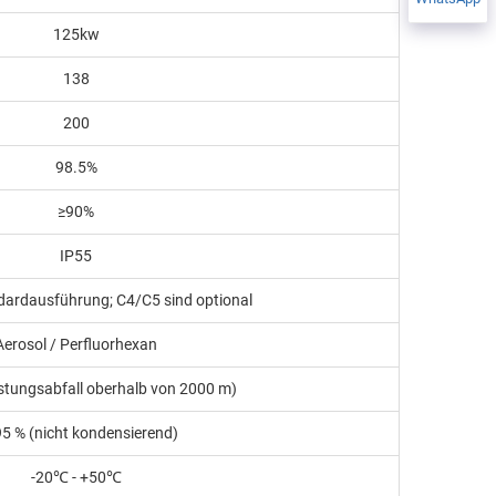
125kw
138
200
98.5%
≥90%
IP55
ndardausführung; C4/C5 sind optional
Aerosol / Perfluorhexan
stungsabfall oberhalb von 2000 m)
5 % (nicht kondensierend)
-20℃ - +50℃