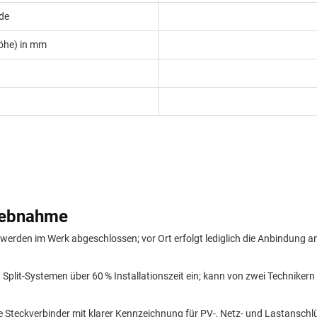
de
Höhe) in mm
riebnahme
s werden im Werk abgeschlossen; vor Ort erfolgt lediglich die Anbindung
plit-Systemen über 60 % Installationszeit ein; kann von zwei Technikern i
te Steckverbinder mit klarer Kennzeichnung für PV-, Netz- und Lastansch