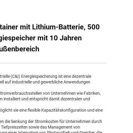
ner mit Lithium-Batterie, 500
giespeicher mit 10 Jahren
Außenbereich
rielle (C&I) Energiespeicherung ist eine dezentrale
iell auf industrielle und gewerbliche Anwendungen
r Stromverbrauchsstellen von Unternehmen wie Fabriken,
 installiert und entspricht damit dezentralen und
licht sie eine flexible Kapazitätskonfiguration und eine
en die Senkung der Stromkosten für Unternehmen durch
d Tiefpreiszeiten sowie das Management von
ung einer Integration von Photovoltaik und Speicher, die