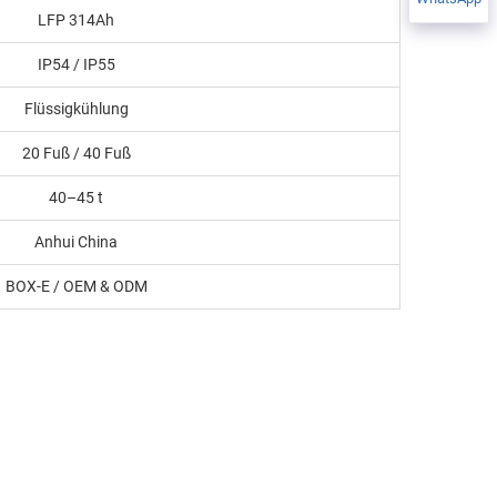
LFP 314Ah
IP54 / IP55
Flüssigkühlung
20 Fuß / 40 Fuß
40–45 t
Anhui China
BOX-E / OEM & ODM