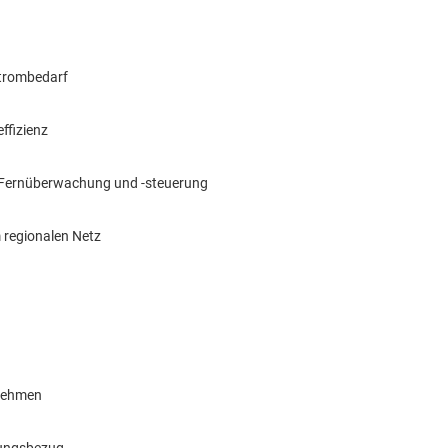
trombedarf
ffizienz
 Fernüberwachung und -steuerung
 regionalen Netz
rnehmen
tungsbezug