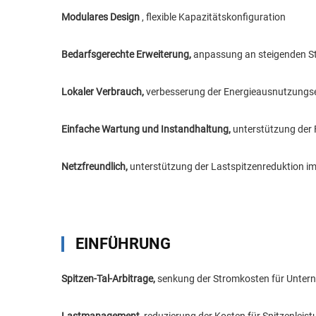
Modulares Design
, flexible Kapazitätskonfiguration
Bedarfsgerechte Erweiterung,
anpassung an steigenden S
Lokaler Verbrauch,
verbesserung der Energieausnutzungse
Einfache Wartung und Instandhaltung,
unterstützung der
Netzfreundlich,
unterstützung der Lastspitzenreduktion im
EINFÜHRUNG
Spitzen-Tal-Arbitrage,
senkung der Stromkosten für Unte
Lastmanagement,
reduzierung der Kosten für Spitzenleis