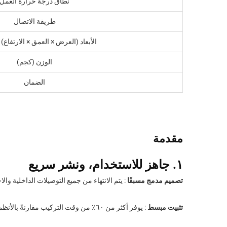
نطاق درجة حرارة العمل
طريقة الاتصال
الأبعاد (العرض × العمق × الارتفاع) 
الوزن (كجم)
الضمان
مقدمة
١. جاهز للاستخدام، ونشر سريع
تصميم مدمج مسبقًا
: يتم الانتهاء من جميع التوصيلات الداخلية 
تثبيت مبسط
: يوفر أكثر من ٦٠٪ من وقت التركيب مقارنةً بالأنظمة المنفصلة التقليدية؛ ويمكن تركيبه بواسطة فنيَّين اثنين خلال ٤ ساعات.