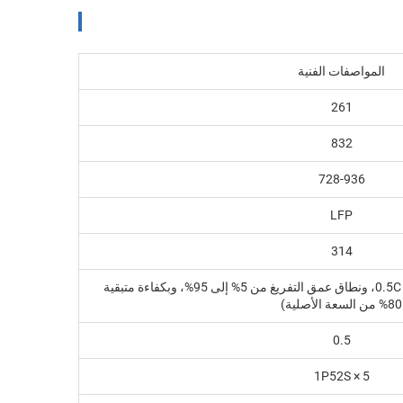
المواصفات الفنية
261
832
728-936
LFP
314
8000 دورة (عند معدل شحن/تفريغ 0.5C، ونطاق عمق التفريغ من 5% إلى 95%، وبكفاءة متبقية
80% من السعة الأصلية)
0.5
1P52S × 5