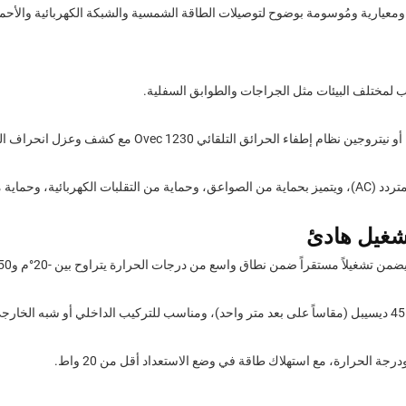
ومعيارية ومُوسومة بوضوح لتوصيلات الطاقة الشمسية والشبكة الكهربائية والأح
أو
نظام إطفاء الحرائق التلقائي Ovec 1230 مع كشف وعزل انحراف الحرارة على مستوى الخلية.
نيتروجين
شغيلاً مستقراً ضمن نطاق واسع من درجات الحرارة يتراوح بين -20°م و50°م.
مل ودرجة الحرارة، مع استهلاك طاقة في وضع الاستعداد أقل من 20 واط.