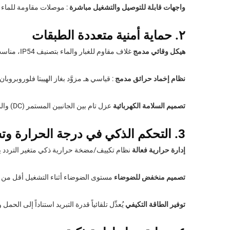
واجهات قابلة للتوصيل والتشغيل مباشرة
: موصلات مقاومة للماء 
٢. حماية أمنية متعددة الطبقات
هيكل وقائي مدمج
غلاف مقاوم للغبار والماء بتصنيف IP54، مناسب لمختلف البيئات مثل الجراجات والطوابق السفلية.
نظام إخماد حرائق مدمج
: قياسي
هـ
مزوَّد بغاز الهيبتا فلوروبروبان
تصميم السلامة الكهربائية
عزل تام بين الجانبين المستمر (DC) والمتردد (AC)، ويتميز بحماية من الصواعق، وحماية من التقلبات الكهربائية، وحماية من التسرب الكهربائي.
3. التحكم الذكي في درجة الحرارة وتشغيل هادئ
إدارة حرارية فعالة
نظام تكييف/مضخة حرارية ذكي متغير التردد يضمن ت
تصميم منخفض للضوضاء
مستوى الضوضاء أثناء التشغيل أقل من 45 ديسيبل (مقاساً على بعد متر واحد)، ومناسب للتركيب الداخلي أو شبه الخارجي.
توفير الطاقة التكيفي
يُعدِّل تلقائياً قدرة التبريد استناداً إلى الح