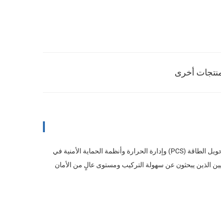
نتجات أخرى
نظام تخزين الطاقة المنزلي المدمج (All-in-One Cabinet) هو حل مُسبق التكامل يجمع بين وحدات البطاريات ونظام إدارة البطارية (BMS) ونظام تحويل الطاقة (PCS) وإدارة الحرارة وأنظمة الحماية الأمنية في
وهو مصمم خصيصًا للمستخدمين المنزليين والتجاريين الذين يبحثون عن سهولة التركيب ومستوى عالٍ من الأمان