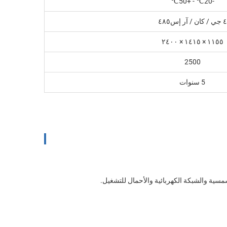
-20℃ - +50℃
٤ جي / كان / آر إس٤٨٥
١١٥٥ × ١٤١٥ × ٢٤٠٠
2500
5 سنوات
شمسية والشبكة الكهربائية والأحمال للتشغيل.