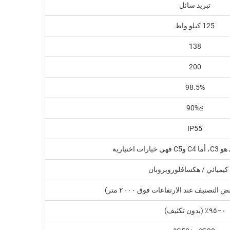
تبريد سائل
125 كيلو واط
138
200
98.5%
≥90%
IP55
ت اختيارية
 كيميائي / هكسافلوروبروبان
٠–٩٥٪ (بدون تكثيف)