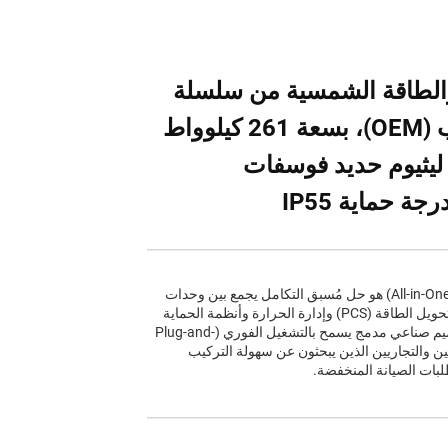
والطاقة الشمسية من سلسلة
BOX-E/تصنيع حسب الطلب (OEM)، بسعة 261 كيلوواط
ليثيوم حديد فوسفات
نظام تخزين الطاقة المنزلي المدمج (All-in-One Cabinet) هو حل مُسبق التكامل يجمع بين وحدات
البطاريات ونظام إدارة البطارية (BMS) ونظام تحويل الطاقة (PCS) وإدارة الحرارة وأنظمة الحماية
الأمنية في وحدة واحدة. ويتميّز هذا النظام بتصميم صناعي مدمج يسمح بالتشغيل الفوري (Plug-and-
يين والتجاريين الذين يبحثون عن سهولة التركيب
بات الصيانة المنخفضة.