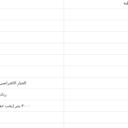
ية
الخيار الافتراضي هو C3، أما C4 وC5 فهي خيارا
رذاذ
٣٠٠٠ متر (يجب خفض التصنيف عند الارتفاعات فوق ٢٠٠٠ متر)