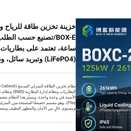
خزينة تخزين طاقة للرياح 
ساعة، تعتمد على بطاريات 
(LiFePO4) وتبريد سائل، ودرجة حماية IP55
Play)، وهو مصمم خصيصًا للمستخدمين المنزل
ومستوى عالٍ من الأمان والمظهر النظيف ومتطل