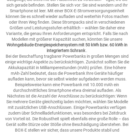
sich gerade befinden. Stellen Sie sich vor: Sie sind wandern und Ihr
Smartphone ist leer. Mit einer BOX-E-Stromversorgungseinheit
können Sie es schnell wieder aufladen und weiterhin Fotos machen
oder Ihren Weg finden. Diese Strompacks sind in verschiedenen
Größen und Leistungsstufen erhältlich – wählen Sie daher eine
Variante, die genau Ihren Anforderungen entspricht. Falls Sie nach
Modellen mit größerer Kapazität suchen, könnten Sie unsere
Wohngebäude-Energiespeichersystem mit 50 kWh bzw. 60 kWh in
integriertem Schrank
.
Bei der Beschaffung tragbarer Powerbanks in großen Mengen sind
einige wichtige Aspekte zu berücksichtigen. Zunächst sollten Sie die
Akkukapazität in Milliamperestunden (mAh) prüfen. Eine höhere
mAh-Zahl bedeutet, dass die Powerbank Ihre Geräte häufiger
aufladen kann, bevor sie selbst wieder aufgeladen werden muss.
Beispielsweise kann eine Powerbank mit 10.000 mAh ein
durchschnittliches Smartphone etwa dreimal aufladen. Als
Nächstes ist die Anzahl der Anschlüsse zu berücksichtigen: Wenn
Sie mehrere Geräte gleichzeitig laden möchten, wählen Sie Modelle
mit zusätzlichen USB-Anschlüssen. Einige Powerbanks verfügen
zudem über Schnellladefunktionen, was besonders bei Zeitdruck
von Vorteil ist. Die Robustheit spielt ebenfalls eine große Rolle – das
Gerät sollte Stürze oder Stöße ohne Beschädigung überstehen. Bei
BOX-E stellen wir sicher, dass unsere Produkte stabil und