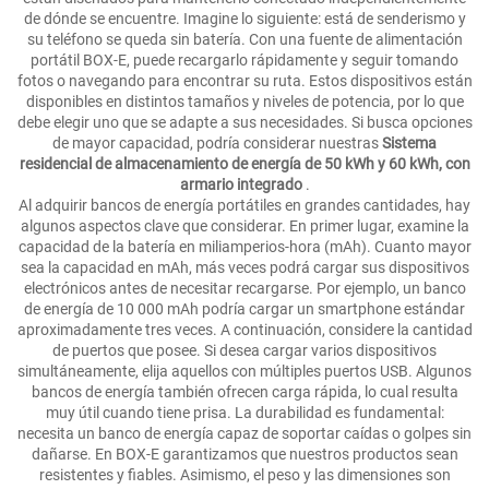
de dónde se encuentre. Imagine lo siguiente: está de senderismo y
su teléfono se queda sin batería. Con una fuente de alimentación
portátil BOX-E, puede recargarlo rápidamente y seguir tomando
fotos o navegando para encontrar su ruta. Estos dispositivos están
disponibles en distintos tamaños y niveles de potencia, por lo que
debe elegir uno que se adapte a sus necesidades. Si busca opciones
de mayor capacidad, podría considerar nuestras
Sistema
residencial de almacenamiento de energía de 50 kWh y 60 kWh, con
armario integrado
.
Al adquirir bancos de energía portátiles en grandes cantidades, hay
algunos aspectos clave que considerar. En primer lugar, examine la
capacidad de la batería en miliamperios-hora (mAh). Cuanto mayor
sea la capacidad en mAh, más veces podrá cargar sus dispositivos
electrónicos antes de necesitar recargarse. Por ejemplo, un banco
de energía de 10 000 mAh podría cargar un smartphone estándar
aproximadamente tres veces. A continuación, considere la cantidad
de puertos que posee. Si desea cargar varios dispositivos
simultáneamente, elija aquellos con múltiples puertos USB. Algunos
bancos de energía también ofrecen carga rápida, lo cual resulta
muy útil cuando tiene prisa. La durabilidad es fundamental:
necesita un banco de energía capaz de soportar caídas o golpes sin
dañarse. En BOX-E garantizamos que nuestros productos sean
resistentes y fiables. Asimismo, el peso y las dimensiones son