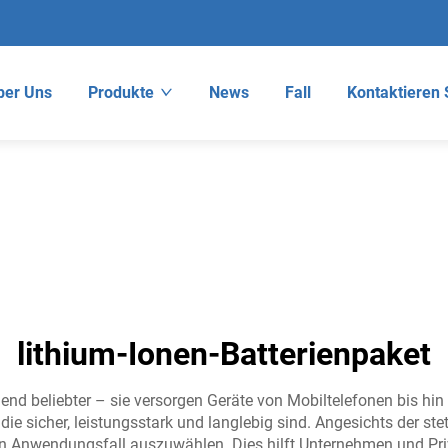
ber Uns
Produkte
News
Fall
Kontaktieren 
lithium-Ionen-Batterienpaket
d beliebter – sie versorgen Geräte von Mobiltelefonen bis hin z
ie sicher, leistungsstark und langlebig sind. Angesichts der st
ligen Anwendungsfall auszuwählen. Dies hilft Unternehmen und Pr