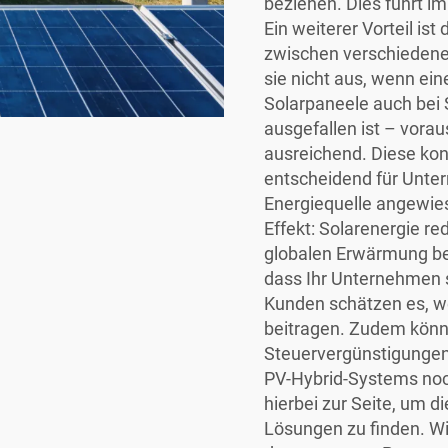
beziehen. Dies führt im
Ein weiterer Vorteil is
zwischen verschiedene
sie nicht aus, wenn ein
Solarpaneele auch bei
ausgefallen ist – vorau
ausreichend. Diese kon
entscheidend für Unter
Energiequelle angewies
Effekt: Solarenergie re
globalen Erwärmung beit
dass Ihr Unternehmen s
Kunden schätzen es, 
beitragen. Zudem könn
Steuervergünstigungen 
PV-Hybrid-Systems noc
hierbei zur Seite, um d
Lösungen zu finden. W