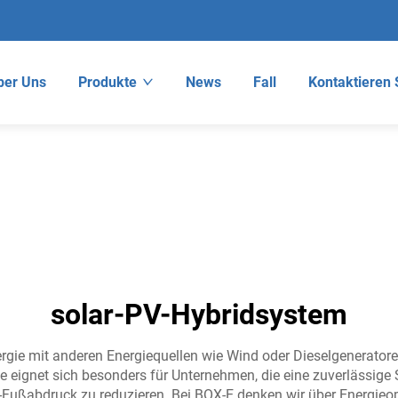
ber Uns
Produkte
News
Fall
Kontaktieren 
solar-PV-Hybridsystem
rgie mit anderen Energiequellen wie Wind oder Dieselgenerator
e eignet sich besonders für Unternehmen, die eine zuverlässig
-Fußabdruck zu reduzieren. Bei BOX-E denken wir über Energieo