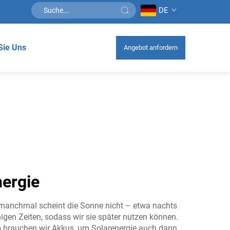
DE
Sie Uns
Angebot anfordern
nergie
 manchmal scheint die Sonne nicht – etwa nachts
gen Zeiten, sodass wir sie später nutzen können.
uso brauchen wir Akkus, um Solarenergie auch dann