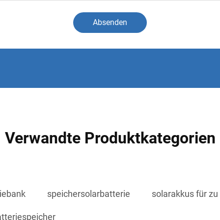
Absenden
Verwandte Produktkategorien
riebank
speichersolarbatterie
solarakkus für z
tteriespeicher