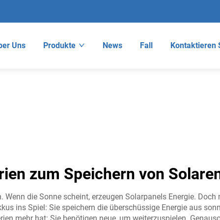
ber Uns
Produkte
News
Fall
Kontaktieren 
rien zum Speichern von Solare
rn. Wenn die Sonne scheint, erzeugen Solarpanels Energie. Doch
s ins Spiel: Sie speichern die überschüssige Energie aus sonni
tterien mehr hat: Sie benötigen neue, um weiterzuspielen. Gena