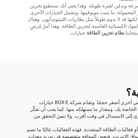
سرعة وتدمُن لفترة طويلة. وهذا يعني أنك تستطيع تخزين
 المحمولة، ما يثبت موثوقيتها. وتشمل الخيارات الأخرى
ا قد لا تدوم طويلاً مثل بطاريات الليثيوم-أيون. وهناك
المواد الكيميائية القاسية لتخزين الطاقة. وهذا أمرٌ مُرضٍ
تجاتنا
نظام تخزين الطاقة
خيارات.
ة؟
عند البحث عن أفضل بطارية، فكّر في كمية الطاقة التي تحتاجها والمساحة المتاحة لديك. فبعض البطاريات كبيرة وثقيلة، بينما تأتي أخرى أصغر حجمًا. وتقدّم شركة BOX-E خيارات
الخاصة بك، ومقدار ما تستهلكه منها. كما يجب أن تفكّر
خرى إلى الاستبدال في وقت أقرب. ولا تنسَ التحقق من
 فعاليات الطاقة المتجددة. فهذه الفعاليات غالبًا ما تضم
 أسواق الإنترنت. فبعض المواقع متخصصة في توريد معدات