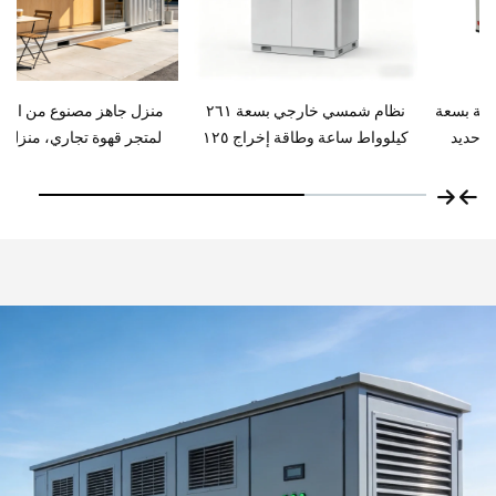
نظام شمسي خارجي بسعة ٢٦١
منزل جاهز مصنوع من الحاويات
كيلوواط ساعة وطاقة إخراج ١٢٥
لمتجر قهوة تجاري، منزل صغير
كيلوواط، مزود بتبريد سائل، مُضمَّن
في خزانة تخزين طاقة