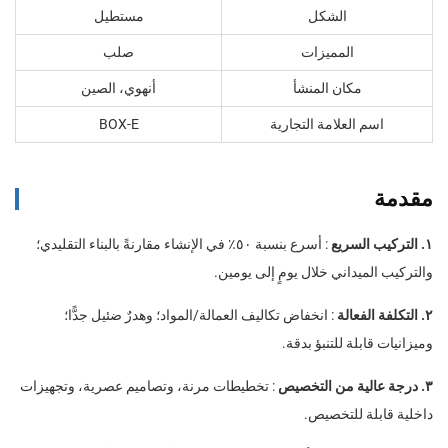
الشكل
مستطيل
المميزات
صلب
مكان المنشأ
أنهوي، الصين
اسم العلامة التجارية
BOX-E
مقدمة
١. التركيب السريع
: أسرع بنسبة ٥٠٪ في الإنشاء مقارنةً بالبناء التقليدي؛
والتركيب الميداني خلال يومٍ إلى يومين.
٢. التكلفة الفعالة
: انخفاض تكاليف العمالة/المواد؛ وهدرٌ ضئيل جدًّا؛
وميزانيات قابلة للتنبؤ بدقة.
٣. درجة عالية من التخصيص
: تخطيطات مرنة، وتصاميم عصرية، وتجهيزات
داخلية قابلة للتخصيص.