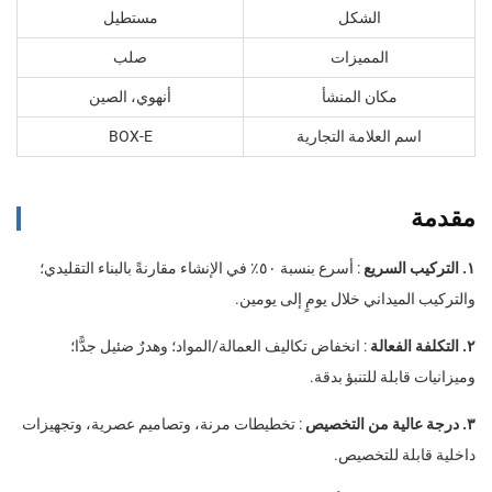
الشكل
مستطيل
المميزات
صلب
مكان المنشأ
أنهوي، الصين
اسم العلامة التجارية
BOX-E
مقدمة
١. التركيب السريع
: أسرع بنسبة ٥٠٪ في الإنشاء مقارنةً بالبناء التقليدي؛
والتركيب الميداني خلال يومٍ إلى يومين.
٢. التكلفة الفعالة
: انخفاض تكاليف العمالة/المواد؛ وهدرٌ ضئيل جدًّا؛
وميزانيات قابلة للتنبؤ بدقة.
٣. درجة عالية من التخصيص
: تخطيطات مرنة، وتصاميم عصرية، وتجهيزات
داخلية قابلة للتخصيص.