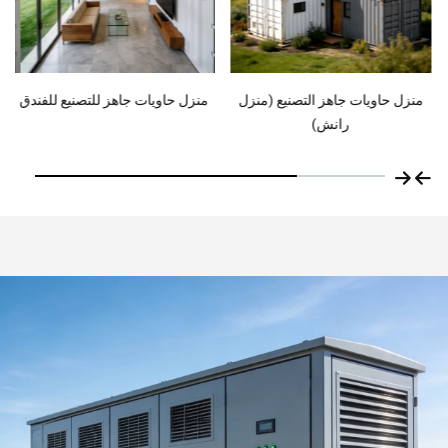
منزل حاويات جاهز التصنيع (منزل
منزل حاويات جاهز للتصنيع للفندق
رانش)