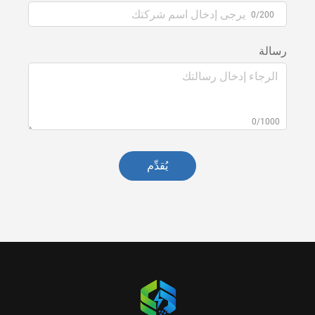
0/200
رسالة
0/1000
يُقدِّم