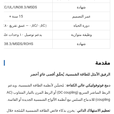
شهادة
/IEC/UL/UN38.3/MSDS
عمر التصميم
15 سنة +
دورة الحياة
٠,٥C‏/٠,٥C — عمق تفريغ ٨٠٪ > ٦٠٠٠ دورة
（
وظيفة متوازية
يدعم توصيل ١٠ وحدات على التوازي
شهادة
UN38.3/MSDS/ROHS
مقدمة
الرفيق الأمثل للطاقة الشمسية، يُحقّق أقصى عائدٍ أخضر
دمج فوتوفولتيكي عالي الكفاءة
: مُحسَّن لأنظمة الطاقة الشمسية، ويدعم
الربط المباشر السريع (DC coupling) أو الربط المرن بالتيار المتناوب (AC
coupling) للاندماج السلس مع أنظمة الألواح الشمسية الجديدة أو القائمة.
تعظيم الاستهلاك الذاتي
: يخزن بذكاء فائض الطاقة الشمسية المُنتَجة خلال