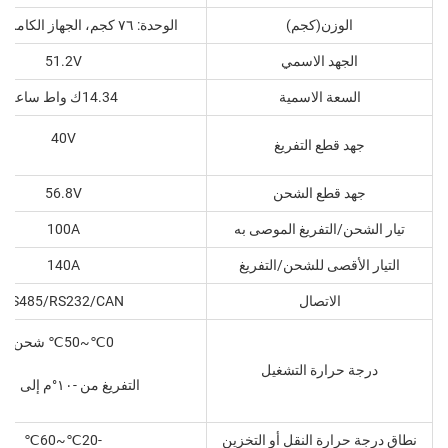
الوزن(كجم)
الوحدة: ٧٦ كجم، الجهاز الكامل: ١١٠ كجم
الجهد الاسمي
51.2V
السعة الاسمية
14.34ك واط ساعة
40V
جهد قطع التفريغ
جهد قطع الشحن
56.8V
تيار الشحن/التفريغ الموصى به
100A
التيار الأقصى للشحن/التفريغ
140A
الاتصال
RS485/RS232/CAN
0℃~50℃ شحن
درجة حرارة التشغيل
التفريغ من -١٠°م إلى ٥٠°م
نطاق درجة حرارة النقل أو التخزين
-20℃~60℃