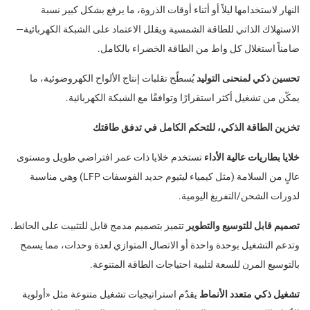
النهار لاستخدامها ليلاً أو أثناء أوقات الذروة، ما يرفع بشكل كبير نسبة
الاستهلاك الذاتي للطاقة الشمسية ويقلل الاعتماد على الشبكة الكهربائية—
ضامناً استغلال كل واط من الطاقة الخضراء بالكامل.
تحسين ذكي لمنحنى التوليد
يُسطّح تقلبات إنتاج الألواح الكهروضوئية، ما
يمكّن من تشغيل أكثر استقرارًا وتوافقًا مع الشبكة الكهربائية.
تخزين الطاقة الذكي، للتحكم الكامل في تدفق طاقتك
خلايا بطاريات عالية الأداء
تستخدم خلايا ذات عمر افتراضي طويل ومستوى
عالٍ من السلامة (مثل كيمياء ليثيوم حديد الفوسفات LFP) وهي مناسبة
لدورات الشحن/التفريغ اليومية.
تصميم قابل للتوسيع والتطوير
تتميز بتصميم مدمج قابل للتثبيت على الحائط.
وتدعم التشغيل بوحدة واحدة أو الاتصال المتوازي لعدة وحدات، مما يسمح
بالتوسيع المرن للسعة لتلبية احتياجات الطاقة المتنوعة.
تشغيل ذكي متعدد الأنماط
يقدّم استراتيجيات تشغيل متنوعة مثل «أولوية