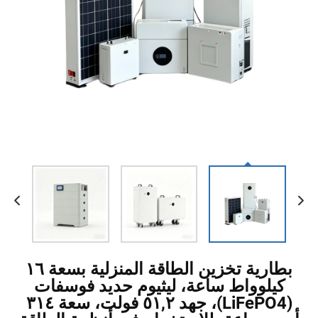
بطارية تخزين الطاقة المنزلية بسعة ١٦
كيلوواط ساعة، ليثيوم حديد فوسفات
(LiFePO4)، جهد ٥١,٢ فولت، سعة ٣١٤