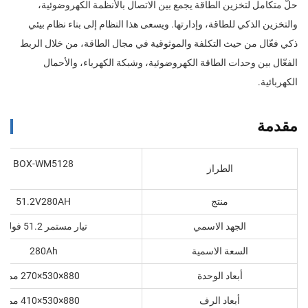
حلٌّ متكامل لتخزين الطاقة يجمع بين الاتصال بالأنظمة الكهروضوئية،
والتخزين الذكي للطاقة، وإدارتها. ويسعى هذا النظام إلى بناء نظام بيئي
ذكي فعّال من حيث التكلفة والموثوقية في مجال الطاقة، من خلال الربط
الفعّال بين وحدات الطاقة الكهروضوئية، وشبكة الكهرباء، والأحمال
الكهربائية.
مقدمة
BOX-WM5128
الطراز
منتج
51.2V280AH
الجهد الاسمي
تيار مستمر 51.2 فولت
السعة الاسمية
280Ah
أبعاد الوحدة
880×530×270 مم
أبعاد الرف
880×530×410 مم