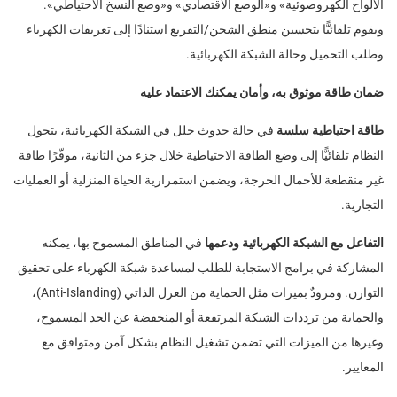
الألواح الكهروضوئية» و«الوضع الاقتصادي» و«وضع النسخ الاحتياطي».
ويقوم تلقائيًّا بتحسين منطق الشحن/التفريغ استنادًا إلى تعريفات الكهرباء
وطلب التحميل وحالة الشبكة الكهربائية.
ضمان طاقة موثوق به، وأمان يمكنك الاعتماد عليه
طاقة احتياطية سلسة
في حالة حدوث خلل في الشبكة الكهربائية، يتحول
النظام تلقائيًّا إلى وضع الطاقة الاحتياطية خلال جزء من الثانية، موفّرًا طاقة
غير منقطعة للأحمال الحرجة، ويضمن استمرارية الحياة المنزلية أو العمليات
التجارية.
التفاعل مع الشبكة الكهربائية ودعمها
في المناطق المسموح بها، يمكنه
المشاركة في برامج الاستجابة للطلب لمساعدة شبكة الكهرباء على تحقيق
التوازن. ومزودٌ بميزات مثل الحماية من العزل الذاتي (Anti-Islanding)،
والحماية من ترددات الشبكة المرتفعة أو المنخفضة عن الحد المسموح،
وغيرها من الميزات التي تضمن تشغيل النظام بشكل آمن ومتوافق مع
المعايير.