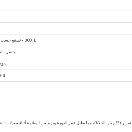
BOX-E / تصنيع حسب الطلب (OEM) وتصنيع التصميم الأصلي (ODM)
متصل بالش
ديye/سوليس/ميغاريفو/أخرى
OHS
لشحن/التفريغ العالية