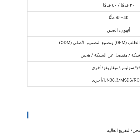
٢٠ قدمًا / ٤٠ قدمًا
40–45 طنًّا
أنهوي، الصين
بكة / منفصل عن الشبكة / هجين
UN38.3/MSDS/R/أخرى