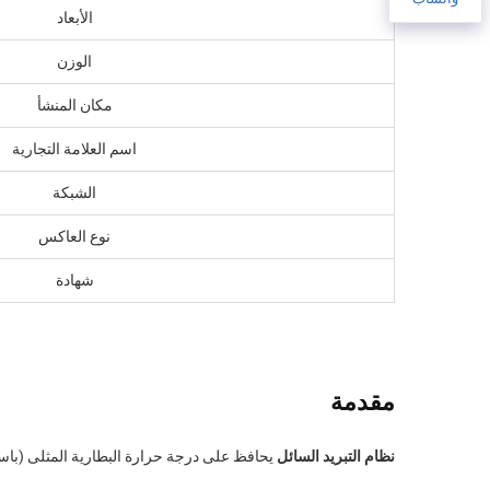
الأبعاد
الوزن
مكان المنشأ
اسم العلامة التجارية
الشبكة
نوع العاكس
شهادة
مقدمة
نظام التبريد السائل
يحافظ على درجة حرارة البطارية المثلى (باستقرار ±2°م بين الخلايا)، مما يطيل عمر الدورة ويزيد من السلامة أثناء معدلات ا