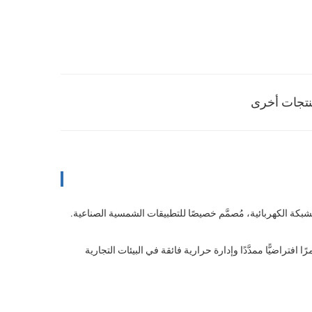
تجات أخرى
دورة عمر طويلة، وهو يوفّر أداءً موثوقًا وعمرًا افتراضيًّا ممدَّدًا وإدارة حرارية فائقة في البيئات التجارية