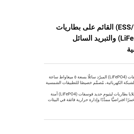
نظام تخزين الطاقة (ESS/BESS) القائم على بطاريات
ليثيوم حديد فوسفات (LiFePO4) والتبريد السائل
ية
نظام تخزين الطاقة ببطاريات ليثيوم حديد فوسفات (LiFePO4) المبرّد سائلًا بسعة ٥ ميغاواط ساعة
بكة الكهربائية، مُصمَّم خصيصًا للتطبيقات الشمسية
تم بناء هذا النظام بتقنية تبريد سائل متقدمة وبخلايا بطاريات ليثيوم حديد فوسفات (LiFePO4) آمنة
ًا افتراضيًّا ممدَّدًا وإدارة حرارية فائقة في البيئات