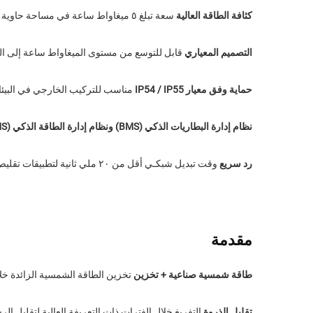
كثافة الطاقة العالية
سعة تبلغ ٥ ميغاواط ساعة في مساحة حاوية قياسية بطول ٢٠ قدمًا أو ٤٠ قدمًا، ما يُحسّن كفاءة استخدام الأرض إلى أقصى حد
التصميم المعياري
قابل للتوسع من مستوى الميغاواط ساعة إلى ال
حماية وفق معيار IP54 / IP55
مناسب للتركيب الخارجي في البيئا
نظام إدارة البطاريات الذكي (BMS) ونظام إدارة الطاقة الذكي (EMS)
رد سريع
وقت تبديل شبكـي أقل من ٢٠ ملي ثانية لتطبيقات تقليص القمم وطاقة الاحتياط
مقدمة
طاقة شمسية صناعية + تخزين
تخزين الطاقة الشمسية الزائدة خلال 
تقليل الذروة
التفريغ خلال الفترات ذات التعريفة العالية لتقليل ا