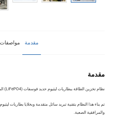
مقدمة
مواصفات 
مقدمة
نظام تخزين الطاقة ببطاريات ليثيوم حديد فوسفات (LiFePO4) المبرّد سائلًا بسعة ٥ ميغاواط ساعة هو حل عالي السعة لتخزين الطاقة على نطاق الشبكة الكهربائية، مُصمَّم خصيصًا للتطبيقات الشمسية الصناعية.
والمرافقية الصعبة.