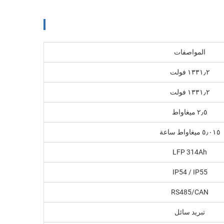
المواصفات
١٣٣١٫٢ فولت
١٣٣١٫٢ فولت
٢٫٥ ميغاواط
٥٫٠١٥ ميغاواط ساعة
LFP 314Ah
IP54 / IP55
RS485/CAN
تبريد سائل