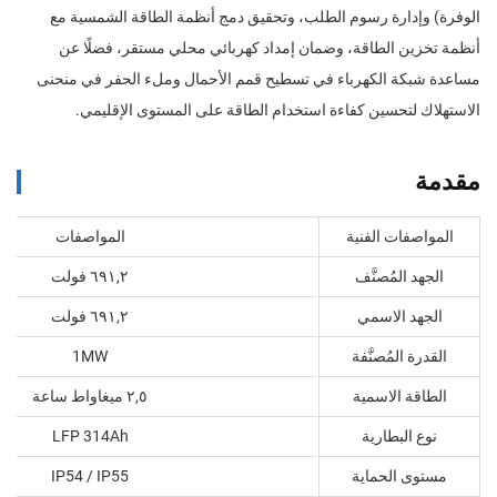
الوفرة) وإدارة رسوم الطلب، وتحقيق دمج أنظمة الطاقة الشمسية مع
أنظمة تخزين الطاقة، وضمان إمداد كهربائي محلي مستقر، فضلًا عن
مساعدة شبكة الكهرباء في تسطيح قمم الأحمال وملء الحفر في منحنى
الاستهلاك لتحسين كفاءة استخدام الطاقة على المستوى الإقليمي.
مقدمة
المواصفات الفنية
المواصفات
الجهد المُصنَّف
٦٩١,٢ فولت
الجهد الاسمي
٦٩١,٢ فولت
القدرة المُصنَّفة
1MW
الطاقة الاسمية
٢,٥ ميغاواط ساعة
نوع البطارية
LFP 314Ah
مستوى الحماية
IP54 / IP55