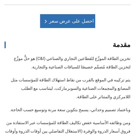
احصل على عرض سعر
مقدمة
تخزين الطاقة الموزَّع للقطاعين التجاري والصناعي (C&I) هو حلٌّ موزَّع
لتخزين الطاقة مُصمَّم خصيصًا للسياقات الصناعية والتجارية.
يتم تركيبه في الموقع بالقرب من نقاط استهلاك الطاقة للمؤسسات مثل
المصانع والمجمعات الصناعية والسوبرماركت، ليتناسب مع الطلب
اللامركزي والمتناثر على الطاقة.
وباعتماد تصميم وحداتي، يسمح بتكوين سعة مرنة وتوسيع حسب الحاجة.
ومن وظائفه الأساسية خفض تكاليف الطاقة للمؤسسات عبر الاستفادة من
فروق أسعار الذروة والوِفرة (الاستغلال التفاضلي بين أوقات الذروة وأوقات