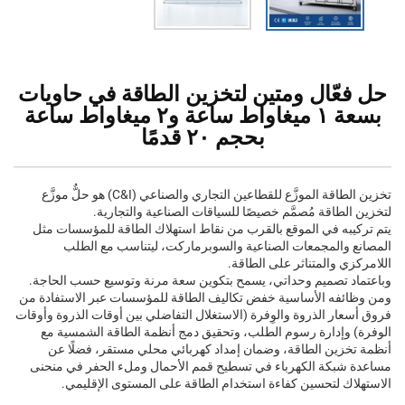
حل فعّال ومتين لتخزين الطاقة في حاويات
بسعة ١ ميغاواط ساعة و٢ ميغاواط ساعة
بحجم ٢٠ قدمًا
تخزين الطاقة الموزَّع للقطاعين التجاري والصناعي (C&I) هو حلٌّ موزَّع
لتخزين الطاقة مُصمَّم خصيصًا للسياقات الصناعية والتجارية.
يتم تركيبه في الموقع بالقرب من نقاط استهلاك الطاقة للمؤسسات مثل
المصانع والمجمعات الصناعية والسوبرماركت، ليتناسب مع الطلب
اللامركزي والمتناثر على الطاقة.
وباعتماد تصميم وحداتي، يسمح بتكوين سعة مرنة وتوسيع حسب الحاجة.
ومن وظائفه الأساسية خفض تكاليف الطاقة للمؤسسات عبر الاستفادة من
فروق أسعار الذروة والوِفرة (الاستغلال التفاضلي بين أوقات الذروة وأوقات
الوفرة) وإدارة رسوم الطلب، وتحقيق دمج أنظمة الطاقة الشمسية مع
أنظمة تخزين الطاقة، وضمان إمداد كهربائي محلي مستقر، فضلًا عن
مساعدة شبكة الكهرباء في تسطيح قمم الأحمال وملء الحفر في منحنى
الاستهلاك لتحسين كفاءة استخدام الطاقة على المستوى الإقليمي.