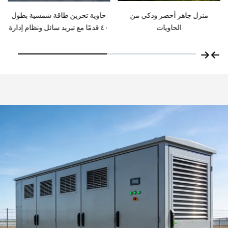
حاوية تخزين طاقة شمسية بطول
حل فعّال ومتين لتخزين الطاقة في
٤٠ قدمًا مع تبريد سائل ونظام إدارة
حاويات بسعة ١ ميغاواط ساعة و٢
الطاقة (EMS) وحماية من الحرائق
ميغاواط ساعة بحجم ٢٠ قدمًا