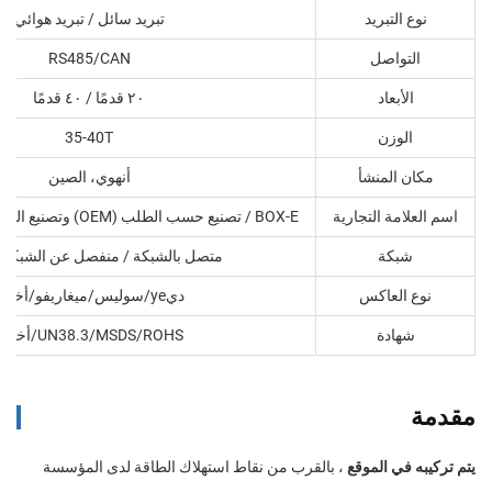
نوع التبريد
تبريد سائل / تبريد هوائي
التواصل
RS485/CAN
الأبعاد
٢٠ قدمًا / ٤٠ قدمًا
الوزن
35-40T
مكان المنشأ
أنهوي، الصين
اسم العلامة التجارية
BOX-E / تصنيع حسب الطلب (OEM) وتصنيع التصميم الأصلي (ODM)
شبكة
متصل بالشبكة / منفصل عن الشبكة 
نوع العاكس
ديye/سوليس/ميغاريفو/أخرى
شهادة
UN38.3/MSDS/ROHS/أخرى
مقدمة
يتم تركيبه في الموقع
، بالقرب من نقاط استهلاك الطاقة لدى المؤسسة