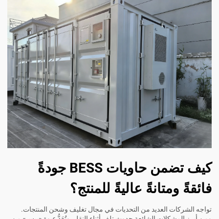
كيف تضمن حاويات BESS جودةً
فائقةً ومتانةً عاليةً للمنتج؟
تواجه الشركات العديد من التحديات في مجال تغليف وشحن المنتجات.
ومن أبرز المشكلات الشائعة حدوث تلفٍ أثناء النقل. وتُعَدُّ عبوة «بيس» من