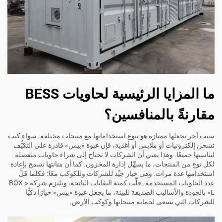
ما المزايا الرئيسية لحاويات BESS
مقارنةً بالمنافسين؟
سبب آخر يجعلها ممتازة هو تنوع استخداماتها مع منتجات مختلفة. سواء كنت
تشحن إلكترونيات أو ملابس أو أغذية، فإن عبوة «بيس» قادرة على التكيُّف
لتناسبها جميعًا. وهذا يعني أن الشركات لا تحتاج إلى شراء حاويات منفصلة
لكل نوع من المنتجات، ما يسهِّل إدارة المخزون. كما أن متانتها تسمح بإعادة
استخدامها عدة مرات. وهي خيار جيِّد للشركات وللكوكب معًا؛ فكلما قلَّ
عدد الحاويات المستخدمة، قلَّت كمية النفايات الناتجة. وتلتزم شركة «BOX-
E» بالجودة والأساليب الصديقة للبيئة، ما يجعل عبوة «بيس» خيارًا ذكيًّا
للشركات التي تسعى لحماية منتجاتها وكوكب الأرض.