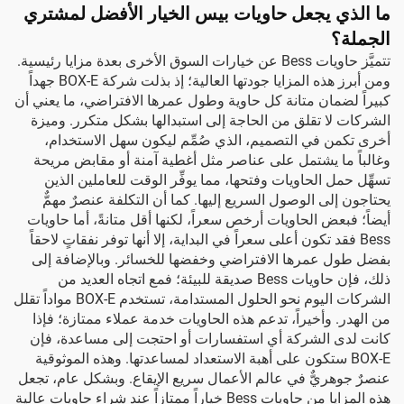
ما الذي يجعل حاويات بيس الخيار الأفضل لمشتري
الجملة؟
تتميَّز حاويات Bess عن خيارات السوق الأخرى بعدة مزايا رئيسية.
ومن أبرز هذه المزايا جودتها العالية؛ إذ بذلت شركة BOX-E جهداً
كبيراً لضمان متانة كل حاوية وطول عمرها الافتراضي، ما يعني أن
الشركات لا تقلق من الحاجة إلى استبدالها بشكل متكرر. وميزة
أخرى تكمن في التصميم، الذي صُمِّم ليكون سهل الاستخدام،
وغالباً ما يشتمل على عناصر مثل أغطية آمنة أو مقابض مريحة
تسهِّل حمل الحاويات وفتحها، مما يوفِّر الوقت للعاملين الذين
يحتاجون إلى الوصول السريع إليها. كما أن التكلفة عنصرٌ مهمٌّ
أيضاً؛ فبعض الحاويات أرخص سعراً، لكنها أقل متانةً، أما حاويات
Bess فقد تكون أعلى سعراً في البداية، إلا أنها توفر نفقاتٍ لاحقاً
بفضل طول عمرها الافتراضي وخفضها للخسائر. وبالإضافة إلى
ذلك، فإن حاويات Bess صديقة للبيئة؛ فمع اتجاه العديد من
الشركات اليوم نحو الحلول المستدامة، تستخدم BOX-E مواداً تقلل
من الهدر. وأخيراً، تدعم هذه الحاويات خدمة عملاء ممتازة؛ فإذا
كانت لدى الشركة أي استفسارات أو احتجت إلى مساعدة، فإن
BOX-E ستكون على أهبة الاستعداد لمساعدتها. وهذه الموثوقية
عنصرٌ جوهريٌّ في عالم الأعمال سريع الإيقاع. وبشكل عام، تجعل
هذه المزايا من حاويات Bess خياراً ممتازاً عند شراء حاويات عالية