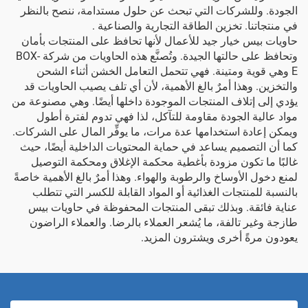
الجودة. وللشركات التي تبحث عن حلول مستدامة، ننصح بالنظر
في منتجاتنا.
تخزين الطاقة التجارية والصناعية
.
حاويات بيس خيار جيد للأعمال لأنها تحافظ على المنتجات بأمان
وتحافظ على حالتها الجيدة. وتُصنَّع هذه الحاويات من شركة BOX-
E وهي قوية ومتينة. فهي تتحمل التعامل الخشن أثناء الشحن
والتخزين. وهذا أمرٌ بالغ الأهمية، لأن أي تلف يصيب الحاويات قد
يؤدي إلى إتلاف المنتجات الموجودة داخلها أيضًا. وهي مصنوعة من
مواد عالية الجودة مقاومة للتآكل، لذا فهي تدوم لفترة أطول
ويمكن إعادة استخدامها عدة مرات، ما يوفِّر المال على الشركات.
كما أن التصميم يساعد في حماية المحتويات الداخلية أيضًا، حيث
غالبًا ما تكون مزودة بأغطية محكمة الإغلاق ومحكمة التوصيل
لمنع دخول الأوساخ والرطوبة والهواء. وهذا أمرٌ بالغ الأهمية خاصةً
بالنسبة للمنتجات الغذائية أو المواد القابلة للكسر التي تتطلب
عناية فائقة. وبذلك تبقى المنتجات المحفوظة في حاويات بيس
طازجة وغير تالفة، ما يُشعر العملاء بالرضا. والعملاء الراضون
يعودون مرةً أخرى ويشترون المزيد.