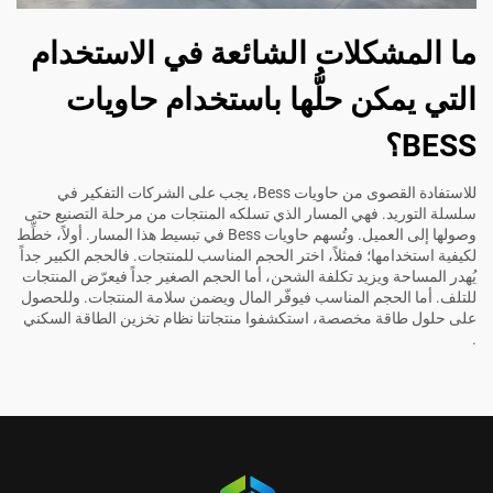
ما المشكلات الشائعة في الاستخدام
التي يمكن حلُّها باستخدام حاويات
BESS؟
للاستفادة القصوى من حاويات Bess، يجب على الشركات التفكير في
سلسلة التوريد. فهي المسار الذي تسلكه المنتجات من مرحلة التصنيع حتى
وصولها إلى العميل. وتُسهم حاويات Bess في تبسيط هذا المسار. أولاً، خطِّط
لكيفية استخدامها؛ فمثلاً، اختر الحجم المناسب للمنتجات. فالحجم الكبير جداً
يُهدر المساحة ويزيد تكلفة الشحن، أما الحجم الصغير جداً فيعرّض المنتجات
للتلف. أما الحجم المناسب فيوفّر المال ويضمن سلامة المنتجات. وللحصول
على حلول طاقة مخصصة، استكشفوا منتجاتنا
نظام تخزين الطاقة السكني
.