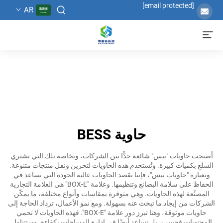
[email protected]
AR
حاوية BESS
أصبحت حاويات "بيس" شائعة جدًّا بين الشركات، وبخاصة تلك التي تشتري
السلع بكميات كبيرة. وتُستخدم هذه الحاويات لتخزين ونقل منتجات متنوعة.
وبعبارة "حاويات بيس"، فإننا نقصد الحاويات عالية الجودة التي تساعد في
الحفاظ على سلامة البضائع وتنظيمها. وعلامة "BOX-E" هي العلامة التجارية
المصنِّعة لهذه الحاويات. وهي متوفرة بمقاسات وأنواع مختلفة، ما يمكّن
الشركات من إيجاد ما تبحث عنه بسهولة. ومع نمو الأعمال، تزداد الحاجة إلى
حاويات موثوقة، وهنا تبرز دور علامة "BOX-E". فهذه الحاويات لا تحمي
المحتويات فحسب، بل تساعد أيضًا في إدارة المساحات بكفاءة. وستتناول