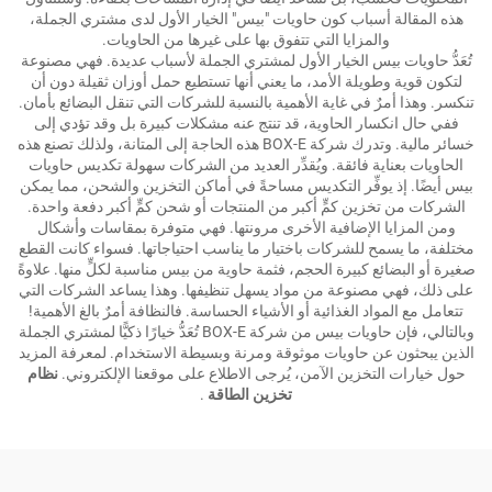
هذه المقالة أسباب كون حاويات "بيس" الخيار الأول لدى مشتري الجملة،
والمزايا التي تتفوق بها على غيرها من الحاويات.
تُعَدُّ حاويات بيس الخيار الأول لمشتري الجملة لأسباب عديدة. فهي مصنوعة
لتكون قوية وطويلة الأمد، ما يعني أنها تستطيع حمل أوزان ثقيلة دون أن
تنكسر. وهذا أمرٌ في غاية الأهمية بالنسبة للشركات التي تنقل البضائع بأمان.
ففي حال انكسار الحاوية، قد تنتج عنه مشكلات كبيرة بل وقد تؤدي إلى
خسائر مالية. وتدرك شركة BOX-E هذه الحاجة إلى المتانة، ولذلك تصنع هذه
الحاويات بعناية فائقة. ويُقدِّر العديد من الشركات سهولة تكديس حاويات
بيس أيضًا. إذ يوفِّر التكديس مساحةً في أماكن التخزين والشحن، مما يمكن
الشركات من تخزين كمٍّ أكبر من المنتجات أو شحن كمٍّ أكبر دفعة واحدة.
ومن المزايا الإضافية الأخرى مرونتها. فهي متوفرة بمقاسات وأشكال
مختلفة، ما يسمح للشركات باختيار ما يناسب احتياجاتها. فسواء كانت القطع
صغيرة أو البضائع كبيرة الحجم، فثمة حاوية من بيس مناسبة لكلٍّ منها. علاوةً
على ذلك، فهي مصنوعة من مواد يسهل تنظيفها. وهذا يساعد الشركات التي
تتعامل مع المواد الغذائية أو الأشياء الحساسة. فالنظافة أمرٌ بالغ الأهمية!
وبالتالي، فإن حاويات بيس من شركة BOX-E تُعَدُّ خيارًا ذكيًّا لمشتري الجملة
الذين يبحثون عن حاويات موثوقة ومرنة وبسيطة الاستخدام. لمعرفة المزيد
حول خيارات التخزين الآمن، يُرجى الاطلاع على موقعنا الإلكتروني.
نظام
تخزين الطاقة
.