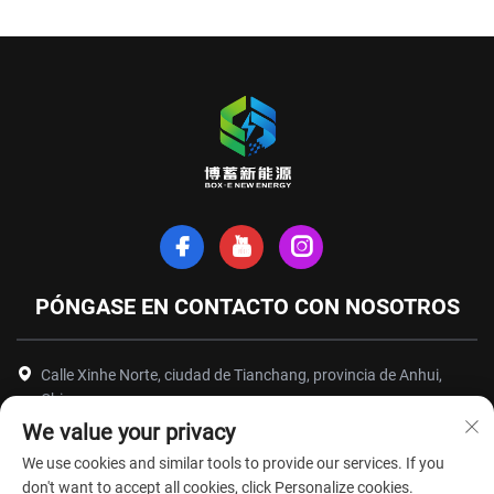
PÓNGASE EN CONTACTO CON NOSOTROS
Calle Xinhe Norte, ciudad de Tianchang, provincia de Anhui,
China
We value your privacy
+86-18949493005
We use cookies and similar tools to provide our services. If you
[email protected]
don't want to accept all cookies, click Personalize cookies.