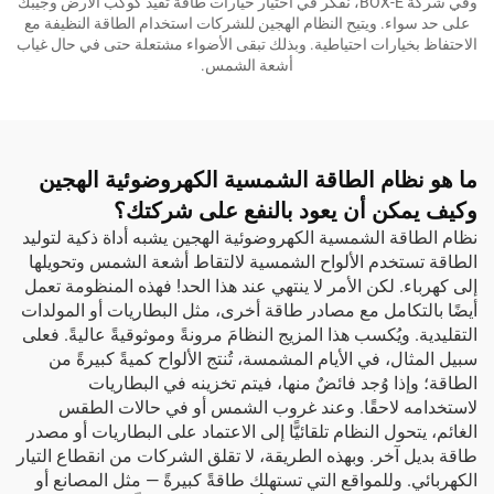
وفي شركة BOX-E، نفكر في اختيار خيارات طاقة تفيد كوكب الأرض وجيبك
على حد سواء. ويتيح النظام الهجين للشركات استخدام الطاقة النظيفة مع
الاحتفاظ بخيارات احتياطية. وبذلك تبقى الأضواء مشتعلة حتى في حال غياب
أشعة الشمس.
ما هو نظام الطاقة الشمسية الكهروضوئية الهجين
وكيف يمكن أن يعود بالنفع على شركتك؟
نظام الطاقة الشمسية الكهروضوئية الهجين يشبه أداة ذكية لتوليد
الطاقة تستخدم الألواح الشمسية لالتقاط أشعة الشمس وتحويلها
إلى كهرباء. لكن الأمر لا ينتهي عند هذا الحد! فهذه المنظومة تعمل
أيضًا بالتكامل مع مصادر طاقة أخرى، مثل البطاريات أو المولدات
التقليدية. ويُكسب هذا المزيج النظامَ مرونةً وموثوقيةً عاليةً. فعلى
سبيل المثال، في الأيام المشمسة، تُنتج الألواح كميةً كبيرةً من
الطاقة؛ وإذا وُجد فائضٌ منها، فيتم تخزينه في البطاريات
لاستخدامه لاحقًا. وعند غروب الشمس أو في حالات الطقس
الغائم، يتحول النظام تلقائيًّا إلى الاعتماد على البطاريات أو مصدر
طاقة بديل آخر. وبهذه الطريقة، لا تقلق الشركات من انقطاع التيار
الكهربائي. وللمواقع التي تستهلك طاقةً كبيرةً — مثل المصانع أو