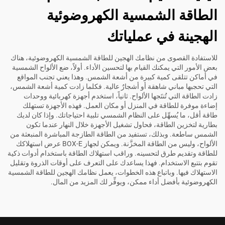
الطاقة الشمسية الكهروضوئية
الهجينة في عملياتك
للاستفادة القصوى من نظامك الهجين للطاقة الشمسية الكهروضوئية، هناك
بعض الأمور التي يمكنك القيام بها لتحسين الأداء. أولاً، ضع الألواح الشمسية
في أماكن تتلقى كمية كبيرة من أشعة الشمس. وهذا يعني تجنب المواقع
التي تحجبها مباني شاهقة أو أشجارٌ عالية. فكلما زادت كمية أشعة الشمس،
زادت الطاقة التي تُنتَجها الألواح. ثانياً، استخدم أجهزة كهربائية ووحدات
إضاءة موفرة للطاقة في المنزل أو مكان العمل. فهذه الأجهزة تستهلك
طاقة أقل، ما يُسهِّل على النظام الشمسي تلبية احتياجاتك. وإذا كان لديك
بطارية لتخزين الطاقة، فحاول تشغيل الأجهزة خلال النهار عندما تكون
الشمس ساطعة. وبذلك، تستفيد من الطاقة الطازجة المباشرة المنبعثة من
الألواح، وليس من الطاقة المخزَّنة. ويمكن لجهاز BOX-E عرض استهلاكك
للطاقة وتقديم طرق لتحسينه. وراقب استهلاك الطاقة باستخدام أدوات ذكية
تقوم بتتبع الاستخدام. فهذا يساعدك على التعرف على أوقات الذروة وتقليل
الاستهلاك فيها. وباتباع هذه الخطوات، يعمل نظامك الهجين للطاقة الشمسية
الكهروضوئية بأفضل أداء ممكن، ويوفِّر لك المزيد من المال.