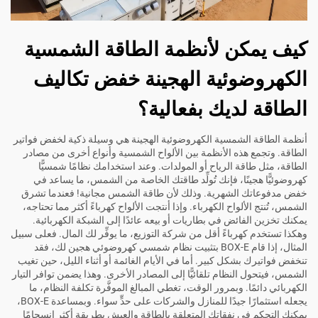
كيف يمكن لأنظمة الطاقة الشمسية
الكهروضوئية الهجينة خفض تكاليف
الطاقة لديك بفعالية؟
أنظمة الطاقة الشمسية الكهروضوئية الهجينة هي وسيلة ذكية لخفض فواتير
الطاقة. وتجمع هذه الأنظمة بين الألواح الشمسية وأنواع أخرى من مصادر
الطاقة، مثل طاقة الرياح أو المولدات. وعند استخدامك نظامًا شمسيًّا
كهروضوئيًّا هجينًا، فإنك تُولِّد طاقتك الخاصة من الشمس، ما يساعد في
خفض مدفوعاتك الشهرية. وذلك لأن طاقة الشمس مجانية! فعندما تشرق
الشمس، تُنتج الألواح الكهرباء. وإذا أنتجت الألواح كهرباءً أكثر مما تحتاجه،
يمكنك تخزين الفائض في بطاريات أو بيعه عائدًا إلى الشبكة الكهربائية.
وهكذا تستخدم كهرباءً أقل من شركة التوزيع، ما يوفِّر لك المال. فعلى سبيل
المثال، إذا قام BOX-E بتثبيت نظام شمسي كهروضوئي هجين لك، فقد
تنخفض فواتيرك بشكل كبير. أما في الأيام الغائمة أو أثناء الليل، حين تغيب
الشمس، فيتحول النظام تلقائيًّا إلى المصادر الأخرى. وهذا يضمن توافر التيار
الكهربائي دائمًا. وبمرور الوقت، تغطي المبالغ الموفَّرة تكلفة النظام، ما
يجعله استثمارًا جيدًا للمنازل والشركات على حدٍّ سواء. وبمساعدة BOX-E،
يمكنك التحكم في نفقاتك المتعلقة بالطاقة والعيش بطريقة أكثر انسجامًا