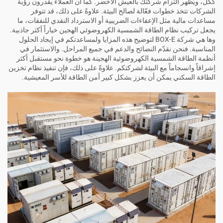
ككل، ويُظهر التزام شركتك بالعيش الأخضر. كما أن العملاء يقدرون رؤية
الشركات تتخذ خطوات فعّالة لصالح البيئة. علاوةً على ذلك، قد تتوفر
مساعدات مالية مثل الإعفاءات الضريبية أو الاسترداد النقدي للنفقات، ما
يجعل تركيب نظام الطاقة الشمسية الكهروضوئي الهجين خياراً أكثر جاذبية.
وها هي شركة BOX-E لتوضيح هذه المزايا ولمساعدتكم في إيجاد الحلول
المناسبة. فنحن نقدّم النصائح والدعم في جميع المراحل. والاستثمار في
أنظمة الطاقة الشمسية الكهروضوئية الهجينة هو خطوة نحو مستقبل أكثر
إشراقاً وانسجاماً مع البيئة لشركتكم. علاوةً على ذلك، فإن تنفيذ
نظام تخزين
الطاقة السكني
يمكن أن يعزز بشكل كبير أمن الطاقة للأسر المعيشية.