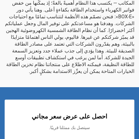
المكاتب — يكتسب هذا النظام أهميةً بالغةً؛ إذ يمكّنها من خفض
فواتير الكهرباء واستخدام الطاقة بكفاءةٍ أعلى. وهنا يأتي دور
«BOX-E»: فنحن نصمّم هذه الأنظمة لتتناسب تمامًا مع احتياجات
الشركات. وهدفنا هو مساعدتكم على توفير المال وجعل عملياتكم
أكثر اخضرارًا. كما أن نظام الطاقة الشمسية الكهروضوئية الهجين
قد يميّز شركتكم عن غيرها. فاليوم، يولي الناس اهتمامًا متزايدًا
بالبيئة، وهم يقدّرون الشركات التي تعتمد على مصادر الطاقة
الصديقة للبيئة. وهذا يؤدي إلى جذب عملاء جدد وتعزيز السمعة
الجيدة للشركة. أما لمن يرغب في استكشاف تطبيقات أوسع
للطاقة النظيفة، فيمكنه الاطلاع على منتجاتنا
نظام تخزين الطاقة
الخيارات المتاحة يمكن أن يعزِّز الاستدامة بشكلٍ أكبر.
احصل على عرض سعر مجاني
سيتصل بك ممثلنا قريبًا.