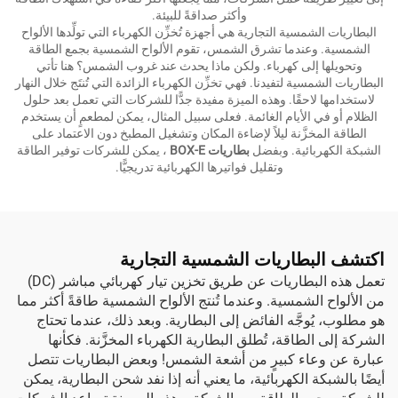
وأكثر صداقةً للبيئة.
البطاريات الشمسية التجارية هي أجهزة تُخزِّن الكهرباء التي تولِّدها الألواح
الشمسية. وعندما تشرق الشمس، تقوم الألواح الشمسية بجمع الطاقة
وتحويلها إلى كهرباء. ولكن ماذا يحدث عند غروب الشمس؟ هنا تأتي
البطاريات الشمسية لتفيدنا. فهي تخزِّن الكهرباء الزائدة التي تُنتَج خلال النهار
لاستخدامها لاحقًا. وهذه الميزة مفيدة جدًّا للشركات التي تعمل بعد حلول
الظلام أو في الأيام الغائمة. فعلى سبيل المثال، يمكن لمطعمٍ أن يستخدم
الطاقة المخزَّنة ليلاً لإضاءة المكان وتشغيل المطبخ دون الاعتماد على
الشبكة الكهربائية. وبفضل
بطاريات BOX-E
، يمكن للشركات توفير الطاقة
وتقليل فواتيرها الكهربائية تدريجيًّا.
اكتشف البطاريات الشمسية التجارية
تعمل هذه البطاريات عن طريق تخزين تيار كهربائي مباشر (DC)
من الألواح الشمسية. وعندما تُنتج الألواح الشمسية طاقةً أكثر مما
هو مطلوب، يُوجَّه الفائض إلى البطارية. وبعد ذلك، عندما تحتاج
الشركة إلى الطاقة، تُطلق البطارية الكهرباء المخزَّنة. فكأنها
عبارة عن وعاء كبيرٍ من أشعة الشمس! وبعض البطاريات تتصل
أيضًا بالشبكة الكهربائية، ما يعني أنه إذا نفد شحن البطارية، يمكن