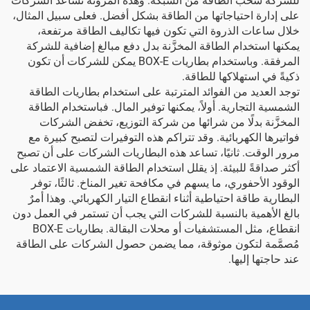
للشركة سحب الطاقة من الشبكة. وهذه المرونة تساعد الشركات
على إدارة احتياجاتها من الطاقة بشكل أفضل. فعلى سبيل المثال،
خلال ساعات الذروة التي تكون فيها تكاليف الطاقة مرتفعة،
يمكنها استخدام الطاقة المخزَّنة بدل دفع مبالغ إضافية للشركة
المرفقة. وباستخدام
بطاريات BOX-E
يمكن للشركات أن تكون
ذكيةً في استهلاكها للطاقة.
توجد العديد من الفوائد المترتبة على استخدام بطاريات الطاقة
الشمسية التجارية. أولاً، يمكنها توفير المال. فباستخدام الطاقة
المخزَّنة بدلًا من شرائها من شركة التوزيع، تخفض الشركات
فواتيرها الكهربائية. وقد تتراكم هذه التوفيرات لتصبح كبيرة مع
مرور الوقت. ثانيًا، تساعد هذه البطاريات الشركات على أن تصبح
أكثر صداقةً للبيئة. إذ يقلل استخدام الطاقة الشمسية الاعتماد على
الوقود الأحفوري، ما يسهم في مكافحة تغير المناخ. ثالثًا، توفر
البطارية طاقة احتياطية أثناء انقطاع التيار الكهربائي. وهذا أمرٌ
بالغ الأهمية بالنسبة للشركات التي يجب أن تستمر في العمل دون
انقطاع، مثل المستشفيات أو محلات البقالة.
بطاريات BOX-E
مُصمَّمة لتكون موثوقة، مما يضمن حصول الشركات على الطاقة
عند حاجتها إليها.