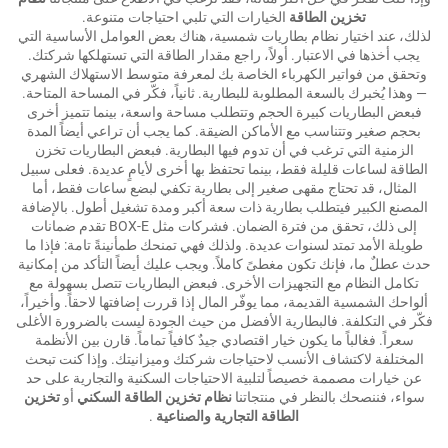
تخزين الطاقة
الخيارات التي تلبي احتياجات متنوعة.
لذلك، عند اختيار نظام بطاريات شمسية، هناك بعض العوامل الأساسية التي
يجب أخذها في الاعتبار. أولاً، راجع مقدار الطاقة التي تستهلكها شركتك.
وتحقق من فواتير الكهرباء الخاصة بك لمعرفة متوسط الاستهلاك الشهري
— وهذا يُخبرك بالسعة المطلوبة للبطارية. ثانياً، فكّر في المساحة المتاحة.
فبعض البطاريات كبيرة الحجم وتتطلب مساحة واسعة، بينما تتميز أخرى
بحجم صغير وتتناسب مع الأماكن الضيقة. كما يجب أن تراعي أيضاً المدة
الزمنية التي ترغب في أن تدوم فيها البطارية. فبعض البطاريات تخزن
الطاقة لساعات قليلة فقط، بينما تحتفظ بها أخرى لأيامٍ عديدة. فعلى سبيل
المثال، قد تحتاج مقهى صغير إلى بطارية تكفي لبضع ساعات فقط، أما
المصنع الكبير فيتطلب بطارية ذات سعة أكبر ومدة تشغيل أطول. بالإضافة
إلى ذلك، تحقق من فترة الضمان. فشركات مثل BOX-E تقدم ضمانات
طويلة الأمد تمتد لسنوات عديدة. ولذلك فهي تمنحك طمأنينةً تامة: فإذا ما
حدث عطلٌ ما، فإنك تكون مغطىً كاملاً. ويجب عليك أيضاً التأكد من إمكانية
تكامل النظام مع التجهيزات الأخرى. فبعض البطاريات تتصل بسهولة مع
ألواحك الشمسية القديمة، مما يوفّر المال إذا قررت إضافتها لاحقاً. وأخيراً،
فكّر في التكلفة. فالبطارية الأفضل من حيث الجودة ليست بالضرورة الأغلى
سعراً. فغالباً ما يكون خيار اقتصادي جيدٌ كافياً تماماً. قارن بين الأنظمة
المختلفة لاكتشاف الأنسب لاحتياجات شركتك وميزانيتك. وإذا كنت تبحث
عن خيارات مصممة خصيصاً لتلبية الاحتياجات السكنية والتجارية على حد
سواء، فننصحك بالنظر في منتجاتنا
نظام تخزين الطاقة السكني
أو
تخزين
الطاقة التجارية والصناعية
.