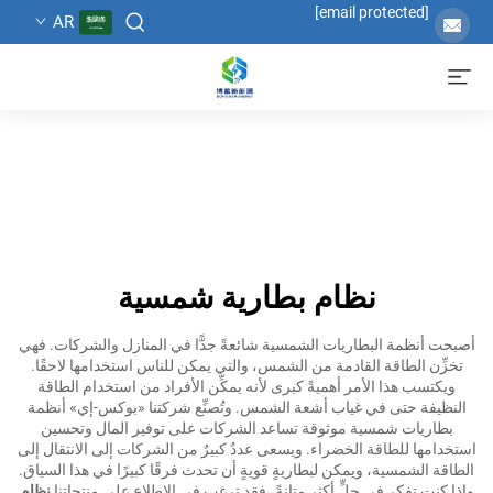
[email protected]
AR
نظام بطارية شمسية
أصبحت أنظمة البطاريات الشمسية شائعةً جدًّا في المنازل والشركات. فهي
تخزِّن الطاقة القادمة من الشمس، والتي يمكن للناس استخدامها لاحقًا.
ويكتسب هذا الأمر أهميةً كبرى لأنه يمكِّن الأفراد من استخدام الطاقة
النظيفة حتى في غياب أشعة الشمس. وتُصنِّع شركتنا «بوكس-إي» أنظمة
بطاريات شمسية موثوقة تساعد الشركات على توفير المال وتحسين
استخدامها للطاقة الخضراء. ويسعى عددٌ كبيرٌ من الشركات إلى الانتقال إلى
الطاقة الشمسية، ويمكن لبطاريةٍ قويةٍ أن تحدث فرقًا كبيرًا في هذا السياق.
وإذا كنت تفكر في حلٍّ أكثر متانةً، فقد ترغب في الاطلاع على منتجاتنا
نظام