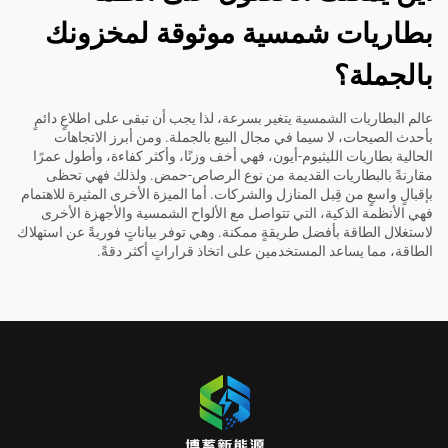
بطاريات شمسية موثوقة لمخزونك
بالجملة؟
عالم البطاريات الشمسية يتغير بسرعة، لذا يجب أن تبقى على اطلاعٍ دائمٍ
بأحدث الصيحات، لا سيما في مجال البيع بالجملة. ومن أبرز الاتجاهات
الحالية بطاريات الليثيوم-أيون، فهي أخف وزنًا، وأكثر كفاءة، وأطول عمرًا
مقارنةً بالبطاريات القديمة من نوع الرصاص-حمض. ولذلك فهي تحظى
بإقبالٍ واسعٍ من قِبل المنازل والشركات. أما الميزة الأخرى المثيرة للاهتمام
فهي الأنظمة الذكية، التي تتواصل مع الألواح الشمسية والأجهزة الأخرى
لاستغلال الطاقة بأفضل طريقةٍ ممكنة. وهي توفر بياناتٍ فوريةً عن استهلاك
الطاقة، مما يساعد المستخدمين على اتخاذ قراراتٍ أكثر دقةً.