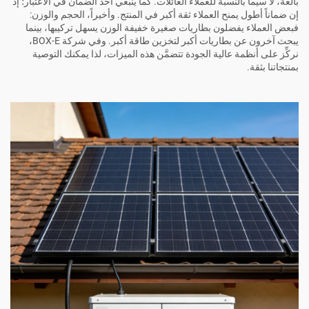
بالغة، لا سيما بالنسبة للعملاء العائلات. كما ينبغي أخذ الضمان في الاعتبار؛ إذ
إن ضماناً أطول يمنح العملاء ثقة أكبر في المنتج. وأخيراً، الحجم والوزن:
فبعض العملاء يفضلون بطاريات صغيرة خفيفة الوزن يسهل تركيبها، بينما
يبحث آخرون عن بطاريات أكبر لتخزين طاقة أكبر. وفي شركة BOX-E،
نركِّز على أنظمة عالية الجودة تتضمَّن هذه الميزات، لذا يمكنك التوصية
بمنتجاتنا بثقة.