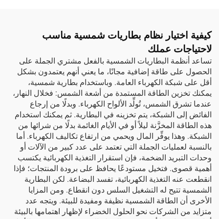
كيفية اختيار نظام بطاريات شمسية مناسب
لاحتياجات عملك
تساعد أنظمة البطاريات الشمسية بالفعل مشتري الجملة على
الحصول على طاقة إضافية مجانًا، ما يعني أنهم يعتمدون بشكل
أقل على شبكة الكهرباء العامة. وباستخدام بطارية شمسية،
يمكنك تخزين الطاقة المستمدة من أشعة الشمس: فخلال النهار،
عندما تشرق الشمس، تُولِّد الألواح الكهرباء. وبدلًا من إرجاع
الفائض إلى الشبكة، يتم تخزينه في البطارية. ثم يمكنك استخدام
هذه الطاقة المخزَّنة ليلاً أو في الأيام الغائمة بدلًا من شرائها من
الشبكة. وهذا يوفِّر المال ويحمي من ارتفاع تكاليف الكهرباء. أما
بالنسبة لعمليات الجملة التي تعتمد على عدد كبير من الآلات أو
وحدات التبريد الضخمة، فإن استقرار التغذية الكهربائية يكتسب
أهمية قصوى. فتخيل مستودعًا يحافظ على برودة المنتجات؛ فإذا
انقطعت عنه التغذية الكهربائية، تفسد البضاعة. لكن البطارية
الشمسية تتيح له التشغيل السلس دون انقطاع. ومن المزايا
الأخرى أن الطاقة الشمسية نظيفة ومفيدة للبيئة. ويتجه عدد
متزايد من الشركات نحو الحلول الخضراء لإظهار اهتمامها بالبيئة