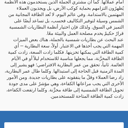
أمام عملائها. كما أن مشتري الجملة الذين يستخدمون هذه الأنظمة
يُظهرُون التزامهم بحماية كوكب الأرض، بل ويجذبون العملاء
المهتمين بالاستدامة. وفي عالم اليوم، لا تُعد الطاقة المجانية من
الشمس وسيلة لتوفير التكاليف فحسب، بل تساعد أيضًا على
التميز في السوق. ولذلك فإن اختيار أنظمة البطاريات الشمسية
قرارٌ حكيمٌ يخدم مصلحة العمل والبيئة معًا.
عند البحث عن بطاريات شمسية بالجملة، هناك بعض الميزات
المهمة التي يجب أخذها في الاعتبار. أولاً، سعة البطارية — أي
كمية الطاقة التي يمكنها تخزينها. فكلما زادت السعة، زادت كمية
الطاقة المخزَّنة، مما يجعلها مناسبة للاستخدام ليلاً أو في الأيام
الغائمة. ثانياً، تحقق من عمر البطارية الافتراضي؛ فهو يشير إلى
المدة الزمنية قبل الحاجة إلى استبدالها. وكلما طال عمر البطارية،
زاد رضا العملاء وقلّ ما ينفقونه على بطاريات جديدة. ومن الأمور
الأخرى التي يجب مراعاتها الكفاءة، وهي مؤشرٌ على مدى جودة
تحويل الطاقة الشمسية إلى طاقة مخزَّنة. وكلما ارتفعت الكفاءة،
زادت كمية الطاقة المتاحة للمستخدمين.