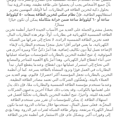
بأنَّ جميع الأشخاص يجب أن يحصلوا على طاقة نظيفة، وهذه الرؤية تبدأ
بحلول ذكية لتخزين الطاقة في البطاريات. أما لأولئك المهتمين بتعزيز
استقلاليتهم الطاقية، فإنَّ
نظام سكني لتخزين الطاقة بسعات ٥٠ كيلوواط
ساعة أو ٦٠ كيلوواط ساعة ضمن خزانة متكاملة
يمكن أن تكون خيارًا
ممتازًا.
يحصل مشترو الجملة على العديد من الأسباب الجيدة لاختيار أنظمة تخزين
الطاقة الشمسية الكهربائية في بطاريات. أولاً، توفر هذه البطاريات المال.
فعند تخزين الطاقة الشمسية الزائدة، لا تحتاج إلى شرائها من الشبكة
الكهربائية، ما يعني فواتير أقل! تخيل متجرًا يستخدم البطاريات لإبقاء
الإضاءة تعمل ليلاً دون تكاليف إضافية. هذا أمرٌ ذكيٌّ جدًّا! وميزة أخرى هي
الموثوقية. إذ تتيح أنظمة التخزين بالبطاريات للمؤسسات مواصلة عملياتها
حتى أثناء انقطاع التيار الكهربائي. وهذا أمرٌ بالغ الأهمية للمتاجر والمصانع
التي تحتاج إلى استمرار عملياتها دون انقطاع. وعندما ينقطع التيار، تبدأ
البطاريات في العمل فورًا وتزود المنشأة بالطاقة بسرعة. كما أن أنظمة
التخزين بالبطاريات تجعل المؤسسة أكثر اخضرارًا. فاليوم، يهتم العديد من
العملاء بالبيئة، ويُفضِّلون الشركات التي تعتمد مصادر الطاقة النظيفة.
وعندما تستخدم مؤسسة الطاقة الشمسية والبطاريات معًا، فإن ذلك يدل
على اهتمامها بالكوكب، وقد يجذب ذلك عملاءً آخرين يدعمون الشركات
الصديقة للبيئة. وأخيرًا، تتيح أنظمة التخزين بالبطاريات تحكُّمًا أفضل في
استهلاك الطاقة. إذ يمكن للمؤسسات أن تقرر متى تستخدم الطاقة
المخزَّنة. فعلى سبيل المثال، تستخدمها خلال ساعات الذروة عندما تكون
أسعار الكهرباء مرتفعة، وتوفِّر طاقة الشبكة لفترات غير الذروة. وهذا يؤدي
إلى وفورات أكبر. وبشكل عام، فإن الاستثمار في أنظمة تخزين الطاقة