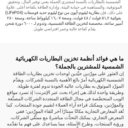
الشمسية بالبطاريات بالنسبة لمشتري الجملة يعني توفير المال، وتحقيق
الموثوقية، والمساهمة في حماية البيئة، وإدارة الطاقة بكفاءة أعلى. علاوةً
على ذلك، فإن
بطارية ليثيوم-أيون من نوع ليثيوم حديد فوسفات (LiFePO4)
بفولتية ٥١,٢ فولت / ٤٨ فولت، وسعة ١٦,٠٧ كيلوواط ساعة، وسعة ٢٨٠
أمبير ساعة، مخصصة لتخزين الطاقة الشمسية، وتدوم لـ ٦٠٠٠ دورة شحن
يقدّم كفاءة عالية وعمر افتراضي طويل.
ما هي فوائد أنظمة تخزين البطاريات الكهربائية
الشمسية للمشترين بالجملة؟
إن العثور على مورِّدين جيِّدين لوحدات تخزين بطاريات الطاقة
الشمسية الكهربائية أمرٌ بالغ الأهمية بالنسبة للشركات. ويقدِّم
المورِّد الموثوق به بطاريات عالية الجودة تدوم لفترة طويلة.
وطريقة واحدة لذلك هي إجراء بحث عبر الإنترنت؛ إذ تسرد مواقع
الويب المتخصِّصة في مجال الطاقة المتجددة الشركات المصنِّعة
والموَرِّدين، ويمكنك قراءة آراء العملاء لتقييم جودة المنتجات. كما
تُعَد المعارض التجارية مكانًا ممتازًا آخر للقاء المورِّدين؛ ففي
المعرض التجاري، يمكنك التحدُّث مباشرةً مع ممثِّلي الشركات،
ورؤية المنتجات، وطرح الأسئلة، مما يساعدك على فهم ما تقدِّمه