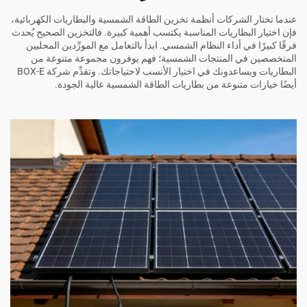
عندما تختار الشركات أنظمة تخزين الطاقة الشمسية والبطاريات الكهربائية،
فإن اختيار البطاريات المناسبة يكتسب أهمية كبيرة. فالتخزين الصحيح يُحدث
فرقًا كبيرًا في أداء النظام الشمسي. ابدأ بالتعامل مع المورِّدين المحليين
المتخصصين في المنتجات الشمسية؛ فهم يوفرون مجموعة متنوعة من
البطاريات ويساعدونك في اختيار الأنسب لاحتياجاتك. وتقدِّم شركة BOX-E
أيضًا خيارات متنوعة من بطاريات الطاقة الشمسية عالية الجودة.