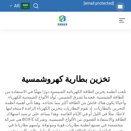
[email protected]
AR
تخزين بطارية كهروشمسية
تلعب أنظمة تخزين الطاقة الكهربائية الشمسية دورًا مهمًّا في الاستفادة من
الطاقة الشمسية. فعندما تشرق الشمس، تُولِّد الألواح الشمسية الكهرباء.
وأحيانًا يكون هناك فائضٌ من الطاقة أكثر مما نحتاجه. وهنا تأتي أهمية أنظمة
التخزين بالبطاريات. إذ تقوم البطاريات بتخزين الكهرباء الزائدة لاستخدامها
لاحقًا، مثلًا في الليل أو في الأيام الغائمة. وهذا يساعد على ترشيد استهلاك
الطاقة والاستفادة القصوى من الألواح الشمسية. وشركة BOX-E هي شركة
متخصصة في تصنيع أنظمة بطاريات قوية وموثوقة. وتُسهم بطارياتنا في
تحسين كفاءة استخدام الطاقة الشمسية لدى المنازل والشركات. ونؤمن