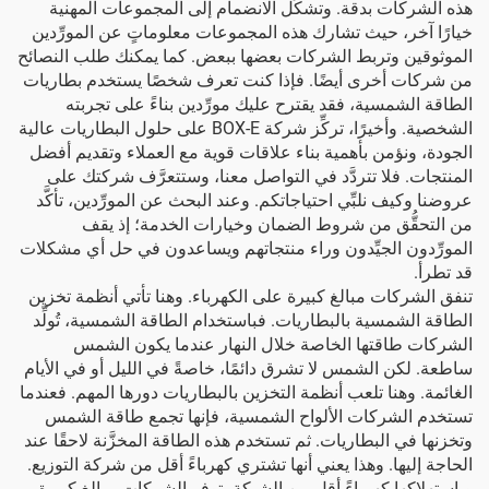
هذه الشركات بدقة. وتشكِّل الانضمام إلى المجموعات المهنية
خيارًا آخر، حيث تشارك هذه المجموعات معلوماتٍ عن المورِّدين
الموثوقين وتربط الشركات بعضها ببعض. كما يمكنك طلب النصائح
من شركات أخرى أيضًا. فإذا كنت تعرف شخصًا يستخدم بطاريات
الطاقة الشمسية، فقد يقترح عليك مورِّدين بناءً على تجربته
الشخصية. وأخيرًا، تركِّز شركة BOX-E على حلول البطاريات عالية
الجودة، ونؤمن بأهمية بناء علاقات قوية مع العملاء وتقديم أفضل
المنتجات. فلا تتردَّد في التواصل معنا، وستتعرَّف شركتك على
عروضنا وكيف نلبِّي احتياجاتكم. وعند البحث عن المورِّدين، تأكَّد
من التحقُّق من شروط الضمان وخيارات الخدمة؛ إذ يقف
المورِّدون الجيِّدون وراء منتجاتهم ويساعدون في حل أي مشكلات
قد تطرأ.
تنفق الشركات مبالغ كبيرة على الكهرباء. وهنا تأتي أنظمة تخزين
الطاقة الشمسية بالبطاريات. فباستخدام الطاقة الشمسية، تُولِّد
الشركات طاقتها الخاصة خلال النهار عندما يكون الشمس
ساطعة. لكن الشمس لا تشرق دائمًا، خاصةً في الليل أو في الأيام
الغائمة. وهنا تلعب أنظمة التخزين بالبطاريات دورها المهم. فعندما
تستخدم الشركات الألواح الشمسية، فإنها تجمع طاقة الشمس
وتخزنها في البطاريات. ثم تستخدم هذه الطاقة المخزَّنة لاحقًا عند
الحاجة إليها. وهذا يعني أنها تشتري كهرباءً أقل من شركة التوزيع.
وباستهلاكها كهرباءً أقل من الشبكة، توفر الشركات مبالغ كبيرة