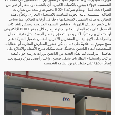
الشمسية. فهؤلاء يبيعون بالكميات الكبيرة، أي بالجملة، وبأسعار أرخص من
الشراء بعدد قليل. وتقدِّم شركة BOX-E مجموعة واسعة من بطاريات
الطاقة الشمسية عالية الجودة المناسبة للاستخدام التجاري. وتُخزِّن هذه
البطاريات طاقة الشمس لاستخدامها لاحقًا في أوقات الظلام، مما يساعد
على خفض تكاليف الكهرباء أو تقليص البصمة الكربونية. ويمكن للشركات
الحصول على هذه البطاريات عبر الإنترنت من خلال موقع BOX-E الإلكتروني
أو الاتصال بهم هاتفيًّا. لكن يجدر التحقق أولًا من الجودة، مثل فترة الضمان
والمراجعات الإيجابية من المشترين الآخرين، لضمان حصول الشركة على
منتجٍ موثوقٍ به. علاوةً على ذلك، يمكن حضور المعارض التجارية أو الفعاليات
المتخصصة للقاء البائعين شخصيًّا، حيث يمكنك طرح الأسئلة والاطلاع على
تفاصيل التركيب. كما يقدِّم العديد من البائعين دورات تدريبية حول كيفية
تركيب واستخدام البطاريات بشكل صحيح. واختيار أفضل مورِّد ومنتج يعني
إنفاقًا حكيمًا على حلول تخزين الطاقة الشمسية.