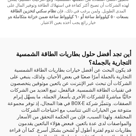
لهذه الشركات أن تصبح أكثر كفاءة في استهلاك الطاقة وتوفير المال على
المدى الطويل. ولمن يرغب في ذلك، فإن
نظام سكني لتخزين الطاقة
بسعات ٥٠ كيلوواط ساعة أو ٦٠ كيلوواط ساعة ضمن خزانة متكاملة
هو
خيار رائع يجب أخذه بعين الاعتبار.
أين تجد أفضل حلول بطاريات الطاقة الشمسية
التجارية بالجملة؟
قد يكون البحث عن أفضل خيارات بطاريات الطاقة الشمسية
التجارية بالجملة أمرًا صعبًا في بعض الأحيان. ولذلك، ينبغي على
الشركات أن تبحث عبر الإنترنت عن بائعين موثوقين يتخصصون
في تقنيات الطاقة الشمسية. فبالفعل، تبيع العديد من الشركات
حاليًّا مباشرةً للشركات الأخرى بأسعار الجملة، ما يسهِّل إبرام
الصفقات. وتتميَّز شركة BOX-E في هذا المجال، إذ توفر مجموعة
متنوعة من الخيارات التي تتناسب مع احتياجات الشركات
المختلفة. ولهذا السبب، فإن من الحكمة التحقق من الأسعار
والمواصفات لدى عدة بائعين. فبعض هؤلاء البائعين يقدمون
بطاريات تدوم لفترة أطول أو تُشحن بشكل أسرع. كما أن قراءة