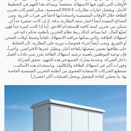
الأوقات التي يكون فيها الاستهلاك منخفضاً. ويساعد هذا الفهم في التخطيط
الأمثل. وبفضل خيارات بطاريات BOX-E الشمسية، يمكن للشركات تخزين
الطاقة خلال الأوقات المشمسة واستخدامها لاحقاً في فترات الذروة. ومن
النصائح المفيدة أيضاً اختيار سعة البطارية بدقة، إذ إن كانت صغيرة جداً لن
تتمكن من تخزين كمية كافية للإستخدام اللاحق، أما إذا كانت كبيرة جداً فهي
تُضيّع المال. كما يساعد كذلك ربط نظام التخزين بأنظمة تحكم ذكية في
استهلاك الطاقة، والتي يمكنها مراقبة الاستهلاك تلقائياً وضبط أوقات الشحن
أو التفريغ. ويجب أيضاً إجراء فحوصات دورية على البطارية، لأن الحفاظ
على نظافتها يضمن تشغيلها بكفاءة أعلى ويطيل عمرها الافتراضي. وأخيراً،
فإن توعية الموظفين بأهمية ترشيد استهلاك الطاقة يعزز تبني عادات أفضل
داخل الشركة. وعندما يشارك الجميع في هذه الجهود، تحقق الشركة
وفورات أكبر في استهلاك الطاقة والتكاليف. وباستخدام هذه الأساليب،
تستطيع الشركات الاستفادة القصوى من أنظمة التخزين الشمسية الخاصة
بها، ما يحسّن كفاءة التشغيل ويجعل العمليات أكثر اخضراراً.