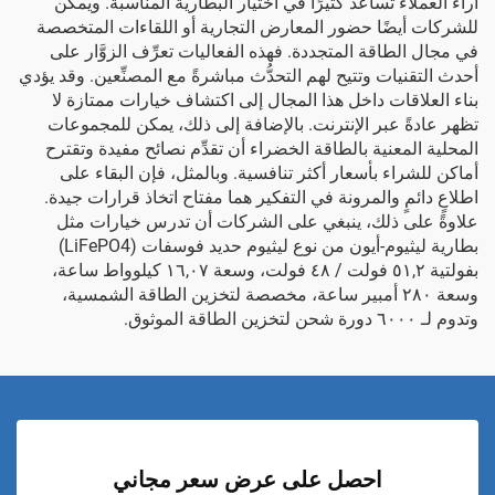
آراء العملاء تساعد كثيرًا في اختيار البطارية المناسبة. ويمكن
للشركات أيضًا حضور المعارض التجارية أو اللقاءات المتخصصة
في مجال الطاقة المتجددة. فهذه الفعاليات تعرِّف الزوَّار على
أحدث التقنيات وتتيح لهم التحدُّث مباشرةً مع المصنِّعين. وقد يؤدي
بناء العلاقات داخل هذا المجال إلى اكتشاف خيارات ممتازة لا
تظهر عادةً عبر الإنترنت. بالإضافة إلى ذلك، يمكن للمجموعات
المحلية المعنية بالطاقة الخضراء أن تقدِّم نصائح مفيدة وتقترح
أماكن للشراء بأسعار أكثر تنافسية. وبالمثل، فإن البقاء على
اطلاعٍ دائمٍ والمرونة في التفكير هما مفتاح اتخاذ قرارات جيدة.
علاوةً على ذلك، ينبغي على الشركات أن تدرس خيارات مثل
بطارية ليثيوم-أيون من نوع ليثيوم حديد فوسفات (LiFePO4)
بفولتية ٥١,٢ فولت / ٤٨ فولت، وسعة ١٦,٠٧ كيلوواط ساعة،
وسعة ٢٨٠ أمبير ساعة، مخصصة لتخزين الطاقة الشمسية،
وتدوم لـ ٦٠٠٠ دورة شحن
لتخزين الطاقة الموثوق.
احصل على عرض سعر مجاني