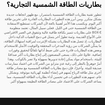
بطاريات الطاقة الشمسية التجارية؟
تتطور تقنية بطاريات الطاقة الشمسية باستمرار، مع ظهور اتجاهات جديدة
بشكل متكرر. ومن أبرز هذه التطورات البطاريات القادرة على تخزين طاقة
أكبر اليوم. ويكتسب هذا الأمر أهميةً بالغة لأن الشركات تستطيع الاستفادة
من الطاقة الشمسية حتى في الليل. فعلى سبيل المثال، تعتمد منظومة
BOX-E على بطاريات تتميز بكثافة طاقية عالية وتتفوق في العمر الافتراضي
على الأنواع القديمة. وثمة تطورٌ آخر يتمثل في دمج التقنيات الذكية داخل
البطاريات، إذ تتصل هذه البطاريات بشبكة الإنترنت لمراقبة استهلاك الطاقة،
ما يمكّن الشركات من رؤية المدخرات المحققة والتوقيت الأمثل للاستخدام.
وبعض هذه البطاريات قادرة حتى على ضبط أدائها تلقائيًّا لتحقيق وفورات
إضافية. علاوةً على ذلك، يسعى المصنعون إلى إنتاج بطاريات أكثر صداقةً
للبيئة، باستخدام مواد يمكن إعادة تدويرها بسهولة ولا تضر بالكوكب. وهذا
أمرٌ جوهريٌّ بالنظر إلى رغبة عددٍ متزايدٍ من الشركات في اعتماد ممارسات
صديقة للبيئة. وأخيرًا، فإن دمج بطاريات الطاقة الشمسية مع مصادر طاقة
أخرى مثل طاقة الرياح يُسهم في إنشاء أنظمة كهربائية موثوقة. وبشكل
عام، تسهم هذه التطورات في تحسين أداء بطاريات الطاقة الشمسية، مما
يساعد الشركات على الاعتماد على مصادر الطاقة النظيفة بسهولةٍ أكبر.