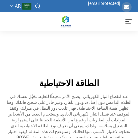
[email protected]
AR
الطاقة الاحتياطية
عند انقطاع التيار الكهربائي، يصبح الأمر محبطًا للغاية. تخيَّل نفسك في
الظلام الدامس دون إضاءة، ودون تلفاز، وغير قادر على شحن هاتفك. وهنا
تظهر أهمية الطاقة الاحتياطية. فهي تلعب دور البطل في منزلك، وتُنقذ
الموقف عند فشل التيار الكهربائي العادي. ويستخدم العديد من الأشخاص
المولدات أو البطاريات أو غيرها من الأنظمة للحفاظ على استمرارية
التشغيل بسلاسة. ولذلك، ينبغي أن تعرف نوع الطاقة الاحتياطية الذي
تحتاجه لاختيار الأنسب منها لحالتك. وستوضح لك هذه المقالة كيفية اختيار
طاقة احتياطية جيدة والبحث عن مورِّدين موثوقين، مثل
BOX-E
.