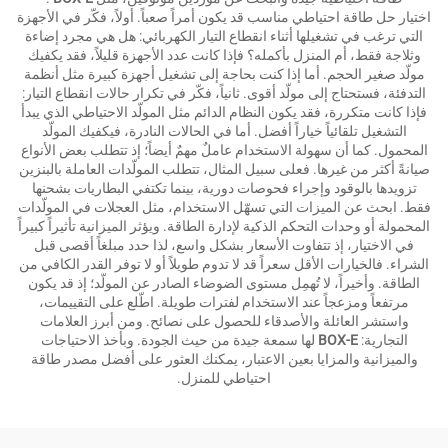
اختيار حل طاقة احتياطي مناسب قد يكون أمراً صعباً. أولاً، فكّر في الأجهزة
التي ترغب في تشغيلها أثناء انقطاع التيار الكهربائي: هل هي مجرد إضاءة
وثلاجة فقط، أم المنزل بأكمله؟ فإذا كانت عدد الأجهزة قليلاً، فقد يكفيك
مولّد صغير الحجم. أما إذا كنت بحاجة إلى تشغيل أجهزة كبيرة مثل أنظمة
التدفئة، فستحتاج إلى مولّد أقوى. ثانياً، فكّر في تكرار حالات انقطاع التيار:
فإذا كانت متكررة، فقد يكون النظام الدائم مثل المولّد الاحتياطي الذي يبدأ
التشغيل تلقائياً خياراً أفضل. أما في الحالات النادرة، فيكفيك المولّد
المحمول. كما أن سهولة الاستخدام عاملٌ مهمٌ أيضاً؛ إذ تتطلب بعض الأنواع
صيانةً أكثر من غيرها. فعلى سبيل المثال، تتطلب المولّدات العاملة بالبنزين
تزويدها بالوقود وإجراء فحوصات دورية، بينما تكتفي البطاريات بشحنها
فقط. ابحث عن الميزات التي تسهّل الاستخدام، مثل العجلات في المولّدات
المحمولة أو وحدات التحكم الذكية لإدارة الطاقة. ويؤثر الميزانية تأثيراً كبيراً
في الاختيار، إذ تتفاوت الأسعار بشكل واسع، لذا حدد مبلغاً أقصى قبل
الشراء. فالخيارات الأقل سعراً قد لا تدوم طويلاً أو لا توفر القدر الكافي من
الطاقة. وأخيراً، لا تُهمِل مستوى الضوضاء الصادر عن المولّد؛ إذ قد يكون
مرتفعاً ومزعجاً عند الاستخدام لفترات طويلة. اطّلع على التقييمات،
واستشر العائلة والأصدقاء للحصول على نصائح. ومن أبرز العلامات
التجارية:
BOX-E
لها سمعة جيدة من حيث الجودة. وبأخذ الاحتياجات
والميزانية والمزايا بعين الاعتبار، يمكنك العثور على أفضل مصدر طاقة
احتياطي للمنزل.