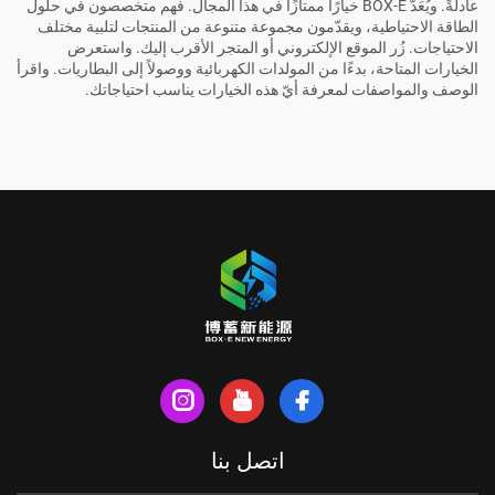
عادلةً. ويُعَدُّ BOX-E خيارًا ممتازًا في هذا المجال. فهم متخصصون في حلول
الطاقة الاحتياطية، ويقدّمون مجموعة متنوعة من المنتجات لتلبية مختلف
الاحتياجات. زُر الموقع الإلكتروني أو المتجر الأقرب إليك. واستعرض
الخيارات المتاحة، بدءًا من المولدات الكهربائية ووصولاً إلى البطاريات. واقرأ
الوصف والمواصفات لمعرفة أيّ هذه الخيارات يناسب احتياجاتك.
اتصل بنا