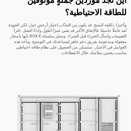
أين تجد مورِّدين جملةٍ موثوقين
للطاقة الاحتياطية؟
وأخيرًا، تكلفة المنتج. قد يكون من الجذّاب اختيار أرخص خيار، لكن الجودة
تُعد عاملًا حاسمًا. فالإنفاق الأكبر قد يعني عمرًا أطول وأداءً أفضل. اقرأ
التقييمات واسأل الخبراء قبل الشراء. وتتميّز سلسلة BOX-E بأنها بأسعار
معقولة ومدعومة بفريق دعم جاهز لمساعدتك في التوضيح. وبأخذ هذه
العوامل في الاعتبار، ستتمكن من الحصول على نظام طاقة احتياطي
مناسب يضمن سلامتك خلال الانقطاعات.