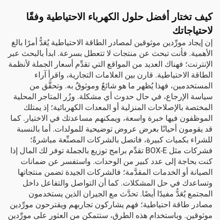
كيف تختار أفضل حلول الكهرباء الاحتياطية وفقًا
لاحتياجاتك
إن إيجاد مورِّدين موثوقين لمصادر الطاقة الاحتياطية يُعَدُّ أمرًا بالغ
الأهمية. فأنت تبحث عن منتجات لا تتعطل بسرعة. ابدأ بالبحث عبر
الإنترنت؛ فهناك العديد من المواقع التي تقدِّم أسعار الجملة لأنظمة
الطاقة الاحتياطية. قارن بين العلامات التجارية، واقرأ آراء
المستخدمين، فهذا يُظهر ما هو شائعٌ وموثوقٌ به. وتحقَّق من
سياسة الإرجاع، في حال حدوث أي مشكلة. وزُر المتاجر المحلية
المختصة بالإصلاحات المنزلية أو المعدات الكهربائية؛ إذ يمتلك
الموظفون فيها خبرة واسعة، ويمكنهم مساعدتك في الاختيار. كما
قد يقومون أحيانًا بعرض عروض توضيحية للمولدات. أما بالنسبة
للشراء بكميات كبيرة، فاتصل بالشركات المصنِّعة مباشرةً؛
فشركات مثل BOX-E تقدِّم برامج توزيع بالجملة توفر لك المال إذا
كنت بحاجة إلى عدد كبير من الوحدات. واستفسر عن ضمانات
الصيانة أو الخدمات المقدَّمة؛ فالشركات الجيدة تضمن منتجاتها
وتساعدك في حل المشكلات. كما أن التواصل والتفاعل داخل
المجتمع يُعَدُّ مفيدًا أيضًا. تحدَّث مع الجيران الذين يستخدمون
مصادر طاقة احتياطية؛ فهم يشاركون تجاربهم ويقترحون مورِّدين
موثوقين. وباستخدام هذه الطرق، ستتمكن من العثور على مورِّدين