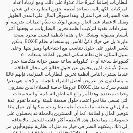
البطاريات إضافةً كبيرةً جدًّا. علاوةً على ذلك، ومع ازدياد أعداد
المركبات الكهربائية، تساعد أنظمة تخزين البطاريات في شحن
هذه السيارات في المنزل. وهذا سيوفِّر المال على المدى الطويل
ويقلل الاعتماد على الغاز. وبعض الولايات تقدِّم ائتمانات ضريبية أو
استردادات نقدية لتركيب أنظمة تخزين البطاريات، ما يجعلها أكثر
بأسعار معقولة. وبشكل عام، هذه الأنظمة ليست مجرد صيحة
عابرة؛ بل هي خيارٌ ذكيٌّ للأسر. وباستخدام نظام BOX-E، يمكن
للأسر العثور على حلول تتناسب مع احتياجاتها وميزانيتها. وعلى
سبيل المثال، فإن
نظام سكني لتخزين الطاقة بسعات ٥٠
كيلوواط ساعة أو ٦٠ كيلوواط ساعة ضمن خزانة متكاملة
خيارٌ
ممتازٌ لأولئك الذين يبحثون عن حلولٍ فعّالةٍ في مجال الطاقة.
عندما يشتري الناس أنظمة تخزين البطاريات المنزلية، فإنهم غالبًا
ما يتساءلون عن عروض أفضل للشراء بالجملة. والإجابة هي نعم!
فتقدم شركات مثل BOX-E عروضًا خاصة للعملاء الذين يشترون
وحدات متعددة. وهذا أمر رائع للمناطق السكنية أو المجتمعات
التي تسعى معًا نحو اعتماد حلول صديقة للبيئة. وعندما تقوم عدة
منازل في منطقة ما بتثبيت أنظمة بطاريات، يمكنها أن تعمل معًا
لتوفير المال والطاقة. كما أن المشترين بالجملة قد يحصلون على
خصومات، مما يجعل هذه الأنظمة أكثر قابلية للتحمل. بالإضافة
إلى ذلك، يمكنهم النظر في خيارات مثل الـ
بطارية ليثيوم-أيون من
نوع ليثيوم حديد فوسفات (LiFePO4) بفولتية ٥١,٢ فولت / ٤٨