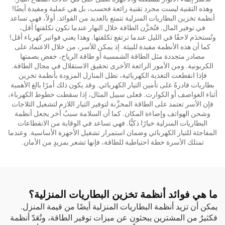
وهذه التقنية ليست مجرد تقنية رائعة فحسب، بل هي عملية ومفيدة أيضًا!
أنظمة تخزين البطاريات المنزلية تتمتع بالعديد من الفوائد. أولاً، فهي تساعد
في توفير المال. فتُخزَّن الطاقة خلال النهار عندما تكون تكلفتها أقل،
وتُستخدَم لاحقًا في الليل عندما ترتفع تكلفتها. وهذا يعني فواتير كهرباء أقل!
كما أن هذه الأنظمة مفيدة للبيئة. إذ يمكن للأسر، من خلال الاعتماد على
مصادر متجددة مثل الطاقة الشمسية أو طاقة الرياح، خفض بصمتها
الكربونية. ومن الأمور الرائعة الأخرى تحقيق الاستقلال في مجال الطاقة.
فإذا انقطعت التغذية الكهربائية، تظل المنازل المزودة بأنظمة تخزين
بطاريات قادرةً على تأمين التيار الكهربائي. وقد يكون ذلك أمرًا بالغ الأهمية
أثناء العواصف أو الكوارث. فعلى سبيل المثال، إذا سقطت خطوط الكهرباء،
فإن الأسر تعتمد على الطاقة المخزَّنة لتوفير التيار اللازم لتشغيل الثلاجات
وشحن الهواتف وإضاءة المكان. كما أن السلامة سببٌ آخر يجعل أنظمة
البطاريات المنزلية خيارًا ذكيًّا. فهي تساعد في الوقاية من الانقطاعات
المفاجئة للتيار الكهربائي وضمان استمرار تشغيل الأجهزة الأساسية. وعندما
تمتلك الأسرة خطة احتياطية للطاقة، فإنها تشعر بمزيدٍ من الأمان.
ما هي فوائد أنظمة تخزين البطاريات المنزلية؟
يمكن أن تزيد أنظمة البطاريات المنزلية أيضًا من قيمة المنزل.
فكثيرٌ من المشترين يبحثون عن ميزات توفير الطاقة، وتُعَدّ أنظمة