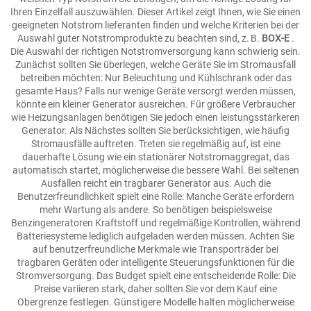
Ihren Einzelfall auszuwählen. Dieser Artikel zeigt Ihnen, wie Sie einen
geeigneten Notstrom lieferanten finden und welche Kriterien bei der
Auswahl guter Notstromprodukte zu beachten sind, z. B.
BOX-E
.
Die Auswahl der richtigen Notstromversorgung kann schwierig sein.
Zunächst sollten Sie überlegen, welche Geräte Sie im Stromausfall
betreiben möchten: Nur Beleuchtung und Kühlschrank oder das
gesamte Haus? Falls nur wenige Geräte versorgt werden müssen,
könnte ein kleiner Generator ausreichen. Für größere Verbraucher
wie Heizungsanlagen benötigen Sie jedoch einen leistungsstärkeren
Generator. Als Nächstes sollten Sie berücksichtigen, wie häufig
Stromausfälle auftreten. Treten sie regelmäßig auf, ist eine
dauerhafte Lösung wie ein stationärer Notstromaggregat, das
automatisch startet, möglicherweise die bessere Wahl. Bei seltenen
Ausfällen reicht ein tragbarer Generator aus. Auch die
Benutzerfreundlichkeit spielt eine Rolle: Manche Geräte erfordern
mehr Wartung als andere. So benötigen beispielsweise
Benzingeneratoren Kraftstoff und regelmäßige Kontrollen, während
Batteriesysteme lediglich aufgeladen werden müssen. Achten Sie
auf benutzerfreundliche Merkmale wie Transporträder bei
tragbaren Geräten oder intelligente Steuerungsfunktionen für die
Stromversorgung. Das Budget spielt eine entscheidende Rolle: Die
Preise variieren stark, daher sollten Sie vor dem Kauf eine
Obergrenze festlegen. Günstigere Modelle halten möglicherweise