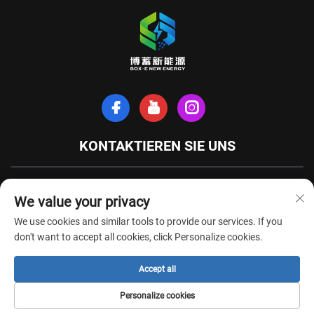
KONTAKTIEREN SIE UNS
Xinhe-Nordstraße, Stadt Tianchang, Provinz Anhui, China
We value your privacy
+86-18949493005
We use cookies and similar tools to provide our services. If you
[email protected]
don't want to accept all cookies, click Personalize cookies.
Accept all
Urheberrechte © Anhui Box-E New Energy Technology Co., Ltd. Alle Rechte
Personalize cookies
vorbehalten -
Datenschutzrichtlinie
-
BLOG