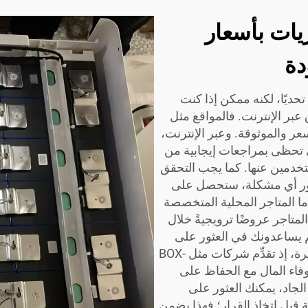
يات بأسعار
دة
حديًا، لكنه ممكن إذا كنت
عبر الإنترنت. فالمواقع مثل
لسعر والموثوقة. وعبر الإنترنت،
ي تحظى بمراجعات إيجابية من
تخدمين عنها. كما يجب التحقق
هور أي مشكلة، ستحصل على
ما المتاجر المحلية المتخصصة
المتاجر عروضًا ترويجيةً خلال
 يساعدونك في العثور على
منتجٍ يناسب ميزانيتك. كما يمكنك الشراء بكميات كبيرة، إذ تقدِّم شركات مثل BOX-
فاء المال مع الحفاظ على
 الجاد، يمكنك العثور على
 قبل اتخاذ القرار؛ فهذا يضمن