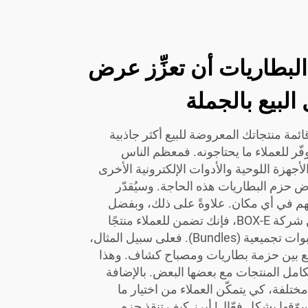
لبطاريات أن تعزِّز عرض
لبيع بالجملة
مة منتجاتك المعروضة للبيع أكثر جاذبية
فّر للعملاء ما يحتاجونه. فمعظم الناس
جهزة اللوحية والأدوات الإلكترونية الأخرى
 حزم البطاريات هذه الحاجة. وسيُقدّر
هم في أي مكان. علاوةً على ذلك، وبفضل
حزم البطاريات عالية الجودة من شركة BOX-E، فإنك تضمن للعملاء منتجًا
موثوقًا به. ويمكنك أيضًا إنشاء عبوات تجميعية (Bundles). فعلى سبيل المثال،
اجمع بين حزمة بطاريات ومصباح كشاف. وهذا
كامل المنتجات مع بعضها البعض. بالإضافة
مختلفة، كي يتمكّن العملاء من اختيار ما
وّقها بشكلٍ فعّال! أبرز كيف تنقذ حزم