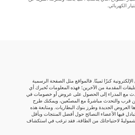
ار الكهربائي.
الإلكترونية كنزًا ثمينًا. فالمواقع مثل الصفحة الرسمية
والتعليقات المقدمة من الآخرين؛ فهذه المعلومات تُخبرك أي
 التحدث مع المدراء إلى الحصول على عروض أو خصومات في
عن قرب والتحدث مباشرةً مع المصنّعين، ويمكنك طرح
ريبية ربما. لذا لا تتجاهل وسائل التواصل الاجتماعي! فكثير من الشركات، مثل BOX-E، تنشر عبرها العروض الجديدة وطرز بنوك البطاريات. ومتابعة هذه
تبادل فيها الأعضاء النصائح حول أفضل المنتجات وبأقل
ر شموليةً لاحتياجاتك من الطاقة، فقد ترغب في استكشاف