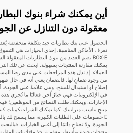
أين يمكنك شراء بنوك البطار
معقولة دون التنازل عن الجو
الحصول على بنك بطاريات جيد بتكلفة منخفضة يُعد ت
تعرف الأماكن المناسبة. إحدى الخيارات هي التسوق 
BOX-E تضم العديد من بنوك البطاريات المعقولة ا
يمكنك مقارنة المنتجات بسهولة. ابحث عن تلك الت
العملاء؛ إذ تدل هذه المراجعات على مدى رضا المس
من وجود ضمانٍ لها. فالضمان يعني أنه في حال ظ
إصلاح أو استبدال للمنتج، وهي علامةٌ على الجودة. أ
في الإلكترونيات فهي خيارٌ آخر. فغالبًا ما تُجري هذه 
الإجازات. ويمكنك طلب النصائح من الموظفين؛ فهم
E خصومات على الطلبات الكبيرة، مما يسمح لك بالو
الجودة. ولا تحتاج دائمًا إلى أغلى الخيارات. فبالبحث
منتجات جيدة وبأسعار معقولة. خذ وقتك في المقارنة