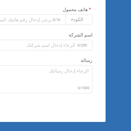
هاتف محمول
الكود
0/16
اسم الشركة
0/200
رسالة
0/1000