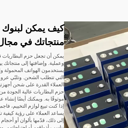
كيف يمكن لبنوك ا
منتجاتك في مجال ا
يمكن أن تجعل حزم البطاريات قائ
وعملية. وإضافتها إلى منتجاتك يو
يستخدمون الهواتف المحمولة والأ
التي تتطلب الشحن. وتلبّي عروض
العملاء القدرة على شحن أجهزت
إذا كنت تبيع لوازم التخييم، ف
يساعد العملاء على رؤية كيفية ت
إلى ذلك، قدّمها بألوان أو أحجام 
يناسب أذواقهم أو احتياجاتهم. وس