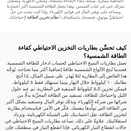
احتياطية ممتازة، يمكنك إبقاء الإضاءة مشتعلةً، وشحن الأجهزة، وتشغيل
منزلك حتى في غياب الشمس. وهذا يجعل الطاقة الشمسية أكثر اعتماديةً
ويساعد على توفير المال في فواتير الكهرباء. وإذا كنت تبحث عن حلٍّ
احتياطيٍّ موثوقٍ، فننصحك باستكشاف أ
نظام تخزين الطاقة
لإحتياجاتك.
كيف تحسِّن بطاريات التخزين الاحتياطي كفاءة
الطاقة الشمسية؟
تعمل بطاريات النسخ الاحتياطي كحساب ادخار للطاقة الشمسية.
فعندما تُنتج الألواح الشمسية طاقةً إضافيةً أكثر مما تحتاجه، يُوجَّه
هذا الفائض إلى البطارية لئلا يُهدَر. على سبيل المثال، إذا أنتج
نظامك ١٠ كيلوواط خلال النهار بينما تستهلك فقط ٥ كيلوواط،
فيمكن تخزين الـ٥ كيلوواط المتبقية في البطارية. ثم عند حلول
الليل واحتياجك للطاقة، تستفيد من الطاقة المخزَّنة بدلًا من
شرائها من شركة الكهرباء. وبذلك توفر المال وتستفيد بشكل أكبر
من الطاقة التي تولِّدها بنفسك. فكّر في الأمر: فباستخدام بطارية
لتخزين الطاقة، تقل اعتماديتك على الشبكة الكهربائية، وتزداد
استقلاليتك. علاوةً على ذلك، تساعد بطاريات النسخ الاحتياطي في
حالات انقطاع التيار الكهربائي. فإذا انقطع التيار في منطقتك، فإن