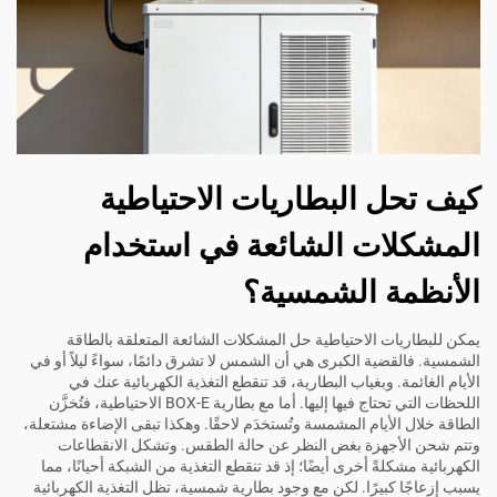
كيف تحل البطاريات الاحتياطية
المشكلات الشائعة في استخدام
الأنظمة الشمسية؟
يمكن للبطاريات الاحتياطية حل المشكلات الشائعة المتعلقة بالطاقة
الشمسية. فالقضية الكبرى هي أن الشمس لا تشرق دائمًا، سواءً ليلاً أو في
الأيام الغائمة. وبغياب البطارية، قد تنقطع التغذية الكهربائية عنك في
اللحظات التي تحتاج فيها إليها. أما مع بطارية BOX-E الاحتياطية، فتُخزَّن
الطاقة خلال الأيام المشمسة وتُستخدَم لاحقًا. وهكذا تبقى الإضاءة مشتعلة،
وتتم شحن الأجهزة بغض النظر عن حالة الطقس. وتشكل الانقطاعات
الكهربائية مشكلةً أخرى أيضًا؛ إذ قد تنقطع التغذية من الشبكة أحيانًا، مما
يسبب إزعاجًا كبيرًا. لكن مع وجود بطارية شمسية، تظل التغذية الكهربائية