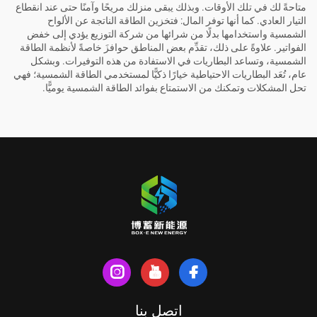
متاحةً لك في تلك الأوقات. وبذلك يبقى منزلك مريحًا وآمنًا حتى عند انقطاع
التيار العادي. كما أنها توفر المال: فتخزين الطاقة الناتجة عن الألواح
الشمسية واستخدامها بدلًا من شرائها من شركة التوزيع يؤدي إلى خفض
الفواتير. علاوةً على ذلك، تقدِّم بعض المناطق حوافزَ خاصةً لأنظمة الطاقة
الشمسية، وتساعد البطاريات في الاستفادة من هذه التوفيرات. وبشكل
عام، تُعَد البطاريات الاحتياطية خيارًا ذكيًّا لمستخدمي الطاقة الشمسية؛ فهي
تحل المشكلات وتمكنك من الاستمتاع بفوائد الطاقة الشمسية يوميًّا.
اتصل بنا