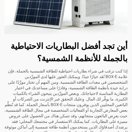
أين تجد أفضل البطاريات الاحتياطية
بالجملة للأنظمة الشمسية؟
إذا كنت ترغب في شراء بطاريات احتياطية للطاقة الشمسية بالجملة، فإن
علامة BOX-E تُعَد خيارًا جيدًا. ويمكنك العثور عليها لدى المورِّدين
المتخصصين في معدات الطاقة الشمسية. ومن المهم أن تختار مورِّدًا على
دراية جيدة بأنظمة الطاقة الشمسية، وقادرًا على مساعدتك في اختيار
البطارية المناسبة لاحتياجاتك. وبعض المورِّدين يتيحون الشراء بالكميات
الكبيرة، ما يوفِّر لك المال. وعليك التحقق عبر الإنترنت من الشركات أو
البائعين المحليين الذين يوفرون منتجات BOX-E بأسعار الجملة. كما قد تُنظَّم
بعض المعارض التجارية أو الفعاليات المتخصصة في مجال الطاقة الشمسية،
حيث يعرِض البائعون منتجاتهم، وقد تتمكن هناك من الحصول على عروض
مميزة على البطاريات. كما يمكنك الاستفسار في مجتمعك المحلي؛ فقد
يرشدك أصدقاؤك الذين يستخدمون أنظمة طاقة شمسية إلى أماكن موثوقة