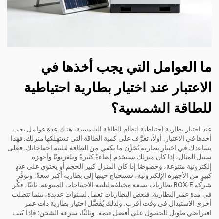
ما العوامل التي يجب أخذها في
الاعتبار عند اختيار بطارية احتياطية
للطاقة الشمسية؟
عند اختيار بطارية احتياطية لنظام الطاقة الشمسية، هناك عدة عوامل يجب
أخذها في الاعتبار. أولاً، تعرَّف على كمية الطاقة التي تستهلكها منزلك. فهذا
يساعدك في اختيار بطارية تُخزِّن ما يكفي من الطاقة لتلبية احتياجاتك. فعلى
سبيل المثال، إذا كان منزلك يستخدم إضاءةً كثيرةً وتلفزيونًا وأجهزة
إلكترونية متنوعة، وخصوصًا إذا كان المنزل كبير الحجم أو يحتوي على عددٍ
كبيرٍ من الأجهزة الإلكترونية، فستحتاج حينها إلى بطارية أكبر سعةً. وتوفِّر
شركة BOX-E بطاريات بسعة مختلفة لتلبية الاحتياجات المتنوعة. ثانيًا، فكِّر
في مدة عمر البطارية. فبعض البطاريات تعمل لسنوات عديدة، بينما تتطلب
أخرى الاستبدال في وقت أقرب. ولذلك يُفضَّل اختيار بطارية ذات عمر
افتراضي طويل للحصول على أفضل قيمة. وثالثًا، سرعة الشحن: فإذا كنت