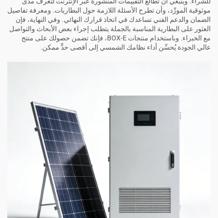
للشراء. وينبغي أن تطالع التقييمات المنشورة عبر الإنترنت لتعرف مدى
موثوقية المورِّد، وأن تطرح الأسئلة اللازمة حول البطاريات. ومعرفة تفاصيل
الضمان والدعم الفني تساعدك في اتخاذ قرارك النهائي. وفي النهاية، فإن
العثور على البطارية المناسبة بالجملة يتطلب إجراء بعض الأبحاث والتواصل
مع الخبراء. وباستخدام منتجات BOX-E، فإنك تضمن حصولك على منتج
عالي الجودة يُحسِّن أداء نظامك الشمسي إلى أقصى حدٍّ ممكن.