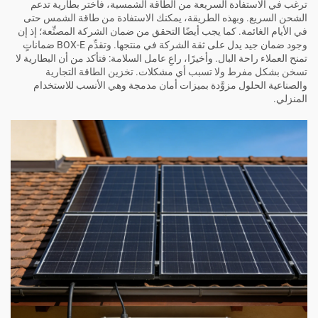
ترغب في الاستفادة السريعة من الطاقة الشمسية، فاختر بطارية تدعم
الشحن السريع. وبهذه الطريقة، يمكنك الاستفادة من طاقة الشمس حتى
في الأيام الغائمة. كما يجب أيضًا التحقق من ضمان الشركة المصنِّعة؛ إذ إن
وجود ضمان جيد يدل على ثقة الشركة في منتجها. وتقدِّم BOX-E ضماناتٍ
تمنح العملاء راحة البال. وأخيرًا، راعِ عامل السلامة: فتأكد من أن البطارية لا
تسخن بشكل مفرط ولا تسبب أي مشكلات.
تخزين الطاقة التجارية
والصناعية
الحلول مزوَّدة بميزات أمان مدمجة وهي الأنسب للاستخدام
المنزلي.