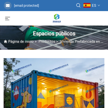
ES
[email protected]
Espacios públicos
Página de inicio
>
Productos
>
Vivienda Prefabricada en Contenedor