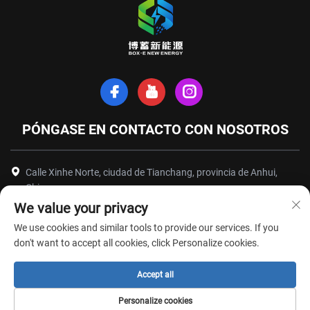
PÓNGASE EN CONTACTO CON NOSOTROS
Calle Xinhe Norte, ciudad de Tianchang, provincia de Anhui,
China
We value your privacy
+86-18949493005
We use cookies and similar tools to provide our services. If you
[email protected]
don't want to accept all cookies, click Personalize cookies.
Accept all
Derechos de autor © Anhui Box-E New Energy Technology Co., Ltd. Todos
Personalize cookies
los derechos reservados -
Política de privacidad
-
Blog