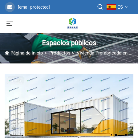
ES
[email protected]
Espacios públicos
Página de inicio
>
Productos
>
Vivienda Prefabricada en Contenedor