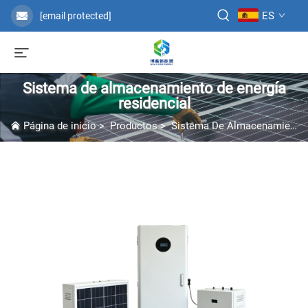
ES
[email protected]
Sistema de almacenamiento de energía
residencial
Página de inicio
>
Productos
>
Sistema De Almacenamiento De Energía