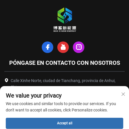
PÓNGASE EN CONTACTO CON NOSOTROS
Calle Xinhe Norte, ciudad de Tianchang, provincia de Anhui,
China
We value your privacy
+86-18949493005
We use cookies and similar tools to provide our services. If you
[email protected]
don't want to accept all cookies, click Personalize cookies.
Accept all