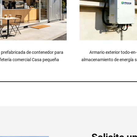
efabricada de contenedor para
Armario exterior todo-en-u
tería comercial Casa pequeña
almacenamiento de energía sola
kWh con refrigeración por 