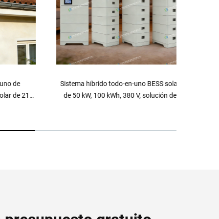
no de
Sistema híbrido todo-en-uno BESS solar
Baterí
r de 215
de 50 kW, 100 kWh, 380 V, solución de
solar
aire
potencia de almacenamiento de energía
IP65