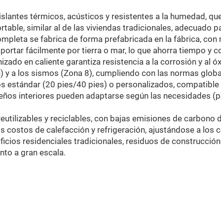
islantes térmicos, acústicos y resistentes a la humedad, q
able, similar al de las viviendas tradicionales, adecuado pa
ompleta se fabrica de forma prefabricada en la fábrica, con
ortar fácilmente por tierra o mar, lo que ahorra tiempo y c
izado en caliente garantiza resistencia a la corrosión y al ó
) y a los sismos (Zona 8), cumpliendo con las normas globa
s estándar (20 pies/40 pies) o personalizados, compatible 
eños interiores pueden adaptarse según las necesidades (po
reutilizables y reciclables, con bajas emisiones de carbono d
s costos de calefacción y refrigeración, ajustándose a los 
 edificios residenciales tradicionales, residuos de construc
nto a gran escala.