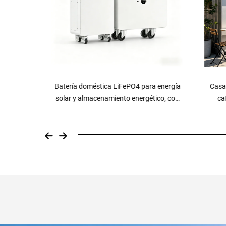
 solar
Batería doméstica LiFePO4 para energía
Casa pr
ón de
solar y almacenamiento energético, con
cafe
nergía
BMS integrado