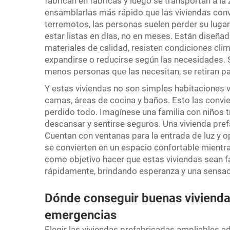
fabrican en fábricas y luego se transportan a la
ensamblarlas más rápido que las viviendas con
terremotos, las personas suelen perder su lugar
estar listas en días, no en meses. Están diseña
materiales de calidad, resisten condiciones cli
expandirse o reducirse según las necesidades. 
menos personas que las necesitan, se retiran part
Y estas viviendas no son simples habitaciones 
camas, áreas de cocina y baños. Esto las convie
perdido todo. Imagínese una familia con niños t
descansar y sentirse seguros. Una vivienda pre
Cuentan con ventanas para la entrada de luz y op
se convierten en un espacio confortable mientra
como objetivo hacer que estas viviendas sean fá
rápidamente, brindando esperanza y una sensaci
Dónde conseguir buenas vivienda
emergencias
Elegir las viviendas prefabricadas ampliables 