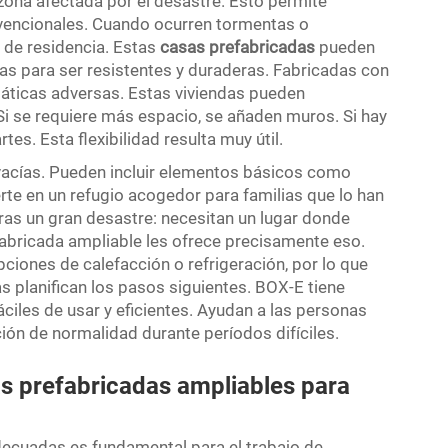
 zona afectada por el desastre. Esto permite
vencionales. Cuando ocurren tormentas o
 de residencia. Estas
casas prefabricadas
pueden
das para ser resistentes y duraderas. Fabricadas con
máticas adversas. Estas viviendas pueden
Si se requiere más espacio, se añaden muros. Si hay
es. Esta flexibilidad resulta muy útil.
vacías. Pueden incluir elementos básicos como
rte en un refugio acogedor para familias que lo han
ras un gran desastre: necesitan un lugar donde
fabricada ampliable les ofrece precisamente eso.
ciones de calefacción o refrigeración, por lo que
s planifican los pasos siguientes. BOX-E tiene
ciles de usar y eficientes. Ayudan a las personas
ón de normalidad durante períodos difíciles.
s prefabricadas ampliables para
adecuadas es fundamental para el trabajo de