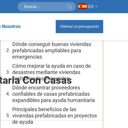
ES
Tabla de contenidos
 Nosotros
Obtener un presupuesto
Qué debe saber sobre las casas
prefabricadas expandibles
Dónde conseguir buenas viviendas
prefabricadas ampliables para
emergencias
Cómo mejorar la ayuda en caso de
desastres mediante viviendas
taria Con Casas
prefabricadas especiales
Dónde encontrar proveedores
confiables de casas prefabricadas
expandibles para ayuda humanitaria
Principales beneficios de las
viviendas prefabricadas en proyectos
de ayuda