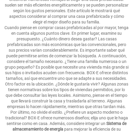
suelen ser más eficientes energéticamente y se pueden personalizar
según los gustos personales. Este artículo le mostrará qué
aspectos considerar al comprar una casa prefabricada y cómo
elegir el mejor diseño para su familia.
Cuando piense en comprar casas prefabricadas al por mayor, tenga
en cuenta algunos puntos clave. En primer lugar, examine su
presupuesto. ¿Cuánto dinero desea gastar? Las casas
prefabricadas son más económicas que las convencionales, pero
sus precios varían considerablemente. Es importante saber qué
puede permitirse antes de comenzar la búsqueda. A continuación,
considere el tamaño necesario. ¿Tiene una familia numerosa o un
grupo pequeño? Es posible que necesite una vivienda más grande si
sus hijos o invitados acuden con frecuencia. BOX-E ofrece distintos
tamaños, así que encuentre uno que se adapte a sus necesidades.
Otro factor es la ubicación. ¿Dónde le gustaría vivir? Algunas zonas
tienen normativas sobre los tipos de viviendas permitidos, por lo
que debe consultar las leyes locales. Asimismo, piense en el tiempo
que llevará construir la casa y trasladarla al terreno. Algunas
empresas lo hacen rápidamente, mientras que otras tardan más.
Por último, no olvide el estilo. ¿Prefiere un aspecto moderno o
tradicional? BOX-E ofrece numerosos diseños; elija uno que le haga
sentirse como en casa. Además, considere integrar un
Sistema de
almacenamiento de energía
para mejorar la eficiencia de su