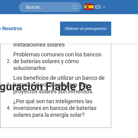
ES
Tabla de contenidos
 Nosotros
Obtener un presupuesto
Es esencial contar con buenas
baterías al por mayor para
instalaciones solares
Problemas comunes con los bancos
de baterías solares y cómo
solucionarlos
Los beneficios de utilizar un banco de
guración Fiable De
baterías al por mayor para sus
proyectos solares son inmensos.
¿Por qué son tan inteligentes las
inversiones en bancos de baterías
solares para la energía solar?