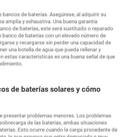
 bancos de baterías. Asegúrese, al adquirir su
sea amplia y exhaustiva. Una buena garantía
 banco de baterías, este será sustituido o reparado
un banco de baterías con un elevado número de
argarse y recargarse sin perder una capacidad de
ner una botella de agua que pueda rellenar y
con estas características es una buena señal de que
ndimiento.
os de baterías solares y cómo
ede presentar problemas menores. Los problemas
 sobrecarga de las baterías, ambas situaciones
s baterías. Esto ocurre cuando la carga procedente de
nte, lo que provoca que entre demasiada o muy