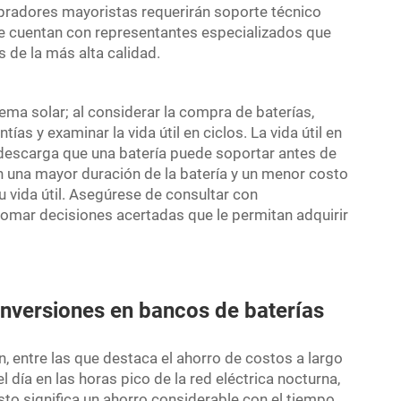
adores mayoristas requerirán soporte técnico
que cuentan con representantes especializados que
 de la más alta calidad.
ema solar; al considerar la compra de baterías,
s y examinar la vida útil en ciclos. La vida útil en
y descarga que una batería puede soportar antes de
 en una mayor duración de la batería y un menor costo
u vida útil. Asegúrese de consultar con
tomar decisiones acertadas que le permitan adquirir
 inversiones en bancos de baterías
n, entre las que destaca el ahorro de costos a largo
l día en las horas pico de la red eléctrica nocturna,
Esto significa un ahorro considerable con el tiempo.