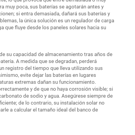
tra muy poca, sus baterías se agotarán antes y
ionen; si entra demasiada, dañará sus baterías y
oblemas, la única solución es un regulador de carga
rga que fluye desde los paneles solares hacia su
e de su capacidad de almacenamiento tras años de
 batería. A medida que se degradan, perderá
n registro del tiempo que lleva utilizando sus
simismo, evite dejar las baterías en lugares
raturas extremas dañan su funcionamiento.
ectamente y de que no haya corrosión visible; si
bicarbonato de sodio y agua. Asegúrese siempre de
iente; de lo contrario, su instalación solar no
rle a calcular el tamaño ideal del banco de