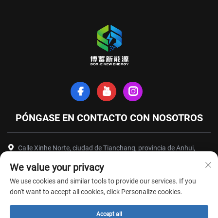
PÓNGASE EN CONTACTO CON NOSOTROS
Calle Xinhe Norte, ciudad de Tianchang, provincia de Anhui,
China
We value your privacy
+86-18949493005
We use cookies and similar tools to provide our services. If you
[email protected]
don't want to accept all cookies, click Personalize cookies.
Accept all