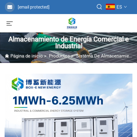
ES
[email protected]
Almacenamiento de Energía Comercial e
Industrial
Página de inicio
>
Productos
>
Sistema De Almacenamiento De Energía