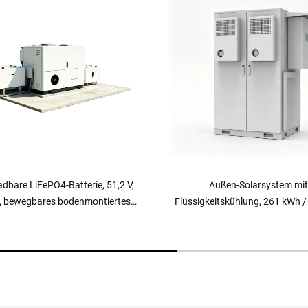
Außen-Solarsystem mit
Fertiggestelltes Container
keitskühlung, 261 kWh / 125 kW,
(Luxusvilla)
iespeichersystem im Schrank