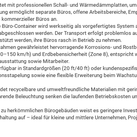
tet mit professionellen Schall- und Wärmedämmplatten, u
lung ermöglicht separate Büros, offene Arbeitsbereiche, 
 kommerzieller Büros an.
Büro-Container wird werkseitig als vorgefertigtes System a
abgeschlossen werden. Der Transport erfolgt problemlos a
tützt werden, ihre Büros rasch in Betrieb zu nehmen.
lrahmen gewährleistet hervorragende Korrosions- und Rostb
20–150 km/h) und Erdbebensicherheit (Zone 8), entspricht w
usstattung sowie Mitarbeiter.
rfügbar in Standardgrößen (20 ft/40 ft) oder kundenspezif
tionsstapelung sowie eine flexible Erweiterung beim Wachs
det recycelbare und umweltfreundliche Materialien mit ge
arende Beleuchtung senken die laufenden Betriebskosten u
 zu herkömmlichen Bürogebäuden weist es geringere Invest
haltung auf – ideal für kleine und mittlere Unternehmen, P