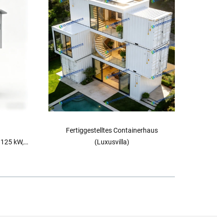
haus
Fertiggestelltes Containerhaus (Hotel)
Tiefen
314 