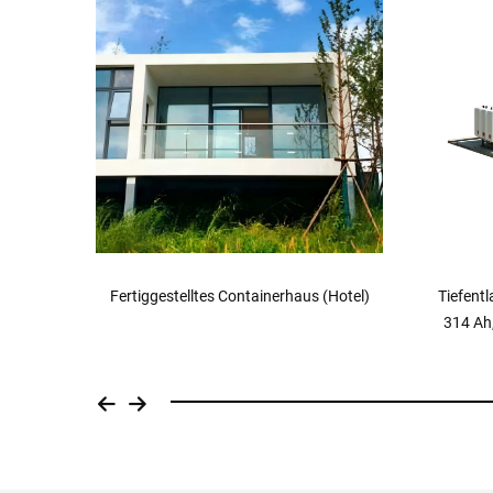
Hotel)
Tiefentladbare LiFePO4-Batterie, 51,2 V,
314 Ah, bewegbares bodenmontiertes
Flüssig
Heim-Energiespeichersystem
Energ