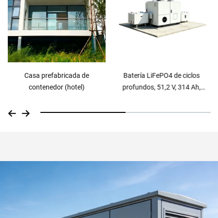
Batería LiFePO4 de ciclos
Sistema solar exterior con
profundos, 51,2 V, 314 Ah,
refrigeración líquida: armario de
sistema móvil de
sistema de almacenamiento
almacenamiento de energía
energético de 261 kWh y 125 kW
doméstica montado en el suelo