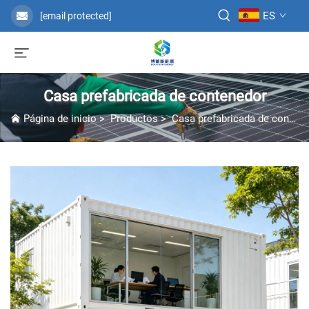
ES
[email protected]
Casa prefabricada de contenedor
Página de inicio
>
Productos
>
Casa prefabricada de contenedor