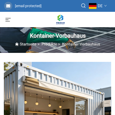
DE
[email protected]
Kontainer-Vorbauhaus
Startseite
>
Produkte
>
Kontainer-Vorbauhaus