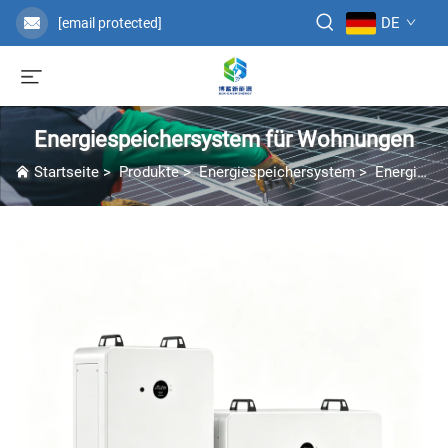
DE
[email protected]
Energiespeichersystem für Wohnungen
Startseite
>
Produkte
>
Energiespeichersystem
>
Energiespeichersystem für Wohnungen