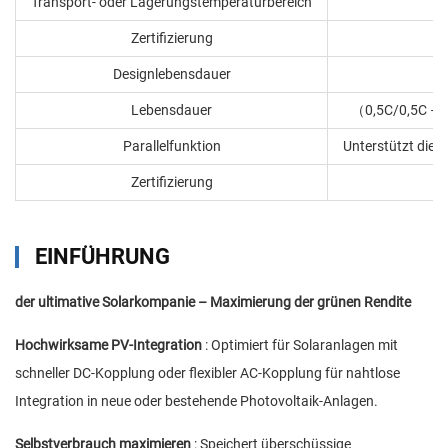
Transport- oder Lagerungstemperaturbereich
Zertifizierung
C
Designlebensdauer
Lebensdauer
0,5C/0,5C – 
（
Parallelfunktion
Unterstützt die p
Zertifizierung
EINFÜHRUNG
der ultimative Solarkompanie – Maximierung der grünen Rendite
Hochwirksame PV-Integration
: Optimiert für Solaranlagen mit
schneller DC-Kopplung oder flexibler AC-Kopplung für nahtlose
Integration in neue oder bestehende Photovoltaik-Anlagen.
Selbstverbrauch maximieren
: Speichert überschüssige