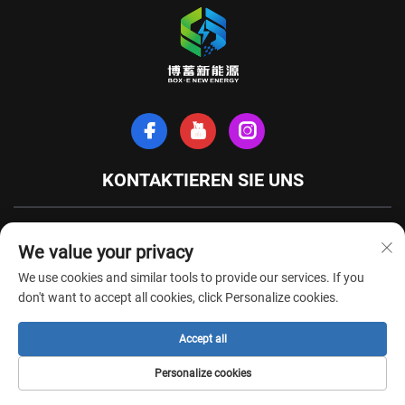
KONTAKTIEREN SIE UNS
Xinhe-Nordstraße, Stadt Tianchang, Provinz Anhui, China
We value your privacy
+86-18949493005
We use cookies and similar tools to provide our services. If you
[email protected]
don't want to accept all cookies, click Personalize cookies.
Accept all
Urheberrechte © Anhui Box-E New Energy Technology Co., Ltd. Alle Rechte
Personalize cookies
vorbehalten -
Datenschutzrichtlinie
-
BLOG