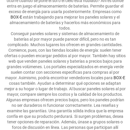
ocurre cuando se pone el sol o el cielo está nublado? Ahí es donde
entra en juego el almacenamiento de baterías. Permite guardar el
exceso de energía para usarla posteriormente. Empresas como
BOX-E
están trabajando para mejorar los paneles solares y el
almacenamiento de baterías y hacerlos más económicos para
todos.
Conseguir paneles solares y sistemas de almacenamiento de
baterías al por mayor puede parecer difícil, pero no es tan
complicado. Muchos lugares los ofrecen en grandes cantidades.
Comience, pues, con las tiendas locales de energía: suelen tener
ofertas o pueden encargar pedidos al por mayor. También hay sitios
web que venden paneles solares y baterías a precios bajos para
grandes volúmenes. Los portales especializados en energía verde
suelen contar con secciones específicas para compras al por
mayor. Asimismo, podría encontrar vendedores locales para
BOX-E
cosas también. Ayudan a determinar qué opciones se adaptan
mejor a su hogar o lugar de trabajo. Al buscar paneles solares al por
mayor, compare siempre los costos y la calidad de los productos.
Algunas empresas ofrecen precios bajos, pero los paneles podrían
no ser duraderos ni funcionar correctamente. Lea reseñas y
examine las garantías. Una garantía sólida indica que la empresa
confía en que su producto perdurará. Si surgen problemas, desea
tener opciones de reparación. Además, únase a grupos solares o
foros de discusión en línea. Las personas que participan allí