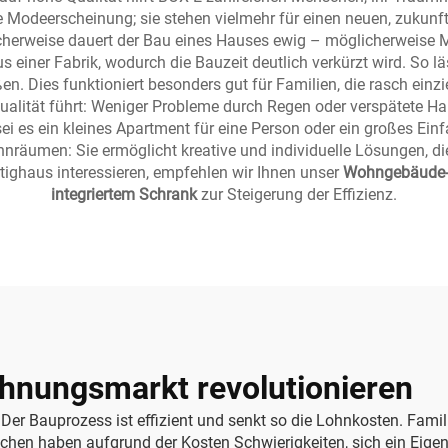
ge Modeerscheinung; sie stehen vielmehr für einen neuen, zukun
cherweise dauert der Bau eines Hauses ewig – möglicherweise Mon
 einer Fabrik, wodurch die Bauzeit deutlich verkürzt wird. So lä
. Dies funktioniert besonders gut für Familien, die rasch einz
Qualität führt: Weniger Probleme durch Regen oder verspätete Ha
 es ein kleines Apartment für eine Person oder ein großes Einfa
räumen: Sie ermöglicht kreative und individuelle Lösungen, die 
ertighaus interessieren, empfehlen wir Ihnen unser
Wohngebäude-E
integriertem Schrank
zur Steigerung der Effizienz.
hnungsmarkt revolutionieren
Der Bauprozess ist effizient und senkt so die Lohnkosten. Famil
hen haben aufgrund der Kosten Schwierigkeiten, sich ein Eigenhe