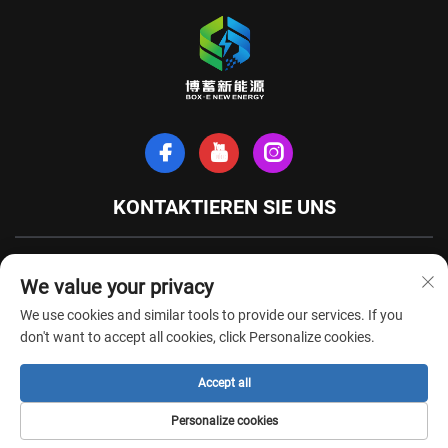
KONTAKTIEREN SIE UNS
Xinhe-Nordstraße, Stadt Tianchang, Provinz Anhui, China
We value your privacy
+86-18949493005
We use cookies and similar tools to provide our services. If you
[email protected]
don't want to accept all cookies, click Personalize cookies.
Accept all
Urheberrechte © Anhui Box-E New Energy Technology Co., Ltd. Alle Rechte
Personalize cookies
vorbehalten -
Datenschutzrichtlinie
-
BLOG