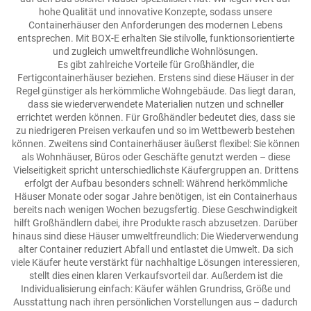
hohe Qualität und innovative Konzepte, sodass unsere
Containerhäuser den Anforderungen des modernen Lebens
entsprechen. Mit BOX-E erhalten Sie stilvolle, funktionsorientierte
und zugleich umweltfreundliche Wohnlösungen.
Es gibt zahlreiche Vorteile für Großhändler, die
Fertigcontainerhäuser beziehen. Erstens sind diese Häuser in der
Regel günstiger als herkömmliche Wohngebäude. Das liegt daran,
dass sie wiederverwendete Materialien nutzen und schneller
errichtet werden können. Für Großhändler bedeutet dies, dass sie
zu niedrigeren Preisen verkaufen und so im Wettbewerb bestehen
können. Zweitens sind Containerhäuser äußerst flexibel: Sie können
als Wohnhäuser, Büros oder Geschäfte genutzt werden – diese
Vielseitigkeit spricht unterschiedlichste Käufergruppen an. Drittens
erfolgt der Aufbau besonders schnell: Während herkömmliche
Häuser Monate oder sogar Jahre benötigen, ist ein Containerhaus
bereits nach wenigen Wochen bezugsfertig. Diese Geschwindigkeit
hilft Großhändlern dabei, ihre Produkte rasch abzusetzen. Darüber
hinaus sind diese Häuser umweltfreundlich: Die Wiederverwendung
alter Container reduziert Abfall und entlastet die Umwelt. Da sich
viele Käufer heute verstärkt für nachhaltige Lösungen interessieren,
stellt dies einen klaren Verkaufsvorteil dar. Außerdem ist die
Individualisierung einfach: Käufer wählen Grundriss, Größe und
Ausstattung nach ihren persönlichen Vorstellungen aus – dadurch