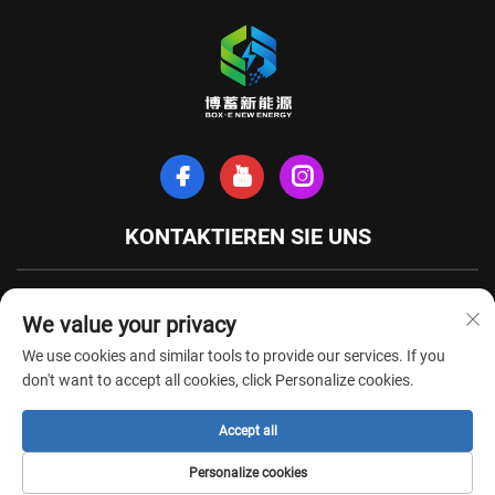
KONTAKTIEREN SIE UNS
Xinhe-Nordstraße, Stadt Tianchang, Provinz Anhui, China
We value your privacy
+86-18949493005
We use cookies and similar tools to provide our services. If you
[email protected]
don't want to accept all cookies, click Personalize cookies.
Accept all
Urheberrechte © Anhui Box-E New Energy Technology Co., Ltd. Alle Rechte
Personalize cookies
vorbehalten -
Datenschutzrichtlinie
-
BLOG