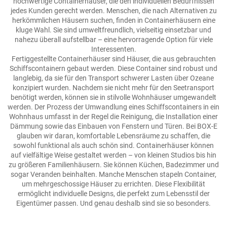
hochwertige Containerhäuser, die den individuellen Bedürfnissen
jedes Kunden gerecht werden. Menschen, die nach Alternativen zu
herkömmlichen Häusern suchen, finden in Containerhäusern eine
kluge Wahl. Sie sind umweltfreundlich, vielseitig einsetzbar und
nahezu überall aufstellbar – eine hervorragende Option für viele
Interessenten.
Fertiggestellte Containerhäuser sind Häuser, die aus gebrauchten
Schiffscontainern gebaut werden. Diese Container sind robust und
langlebig, da sie für den Transport schwerer Lasten über Ozeane
konzipiert wurden. Nachdem sie nicht mehr für den Seetransport
benötigt werden, können sie in stilvolle Wohnhäuser umgewandelt
werden. Der Prozess der Umwandlung eines Schiffscontainers in ein
Wohnhaus umfasst in der Regel die Reinigung, die Installation einer
Dämmung sowie das Einbauen von Fenstern und Türen. Bei BOX-E
glauben wir daran, komfortable Lebensräume zu schaffen, die
sowohl funktional als auch schön sind. Containerhäuser können
auf vielfältige Weise gestaltet werden – von kleinen Studios bis hin
zu größeren Familienhäusern. Sie können Küchen, Badezimmer und
sogar Veranden beinhalten. Manche Menschen stapeln Container,
um mehrgeschossige Häuser zu errichten. Diese Flexibilität
ermöglicht individuelle Designs, die perfekt zum Lebensstil der
Eigentümer passen. Und genau deshalb sind sie so besonders.