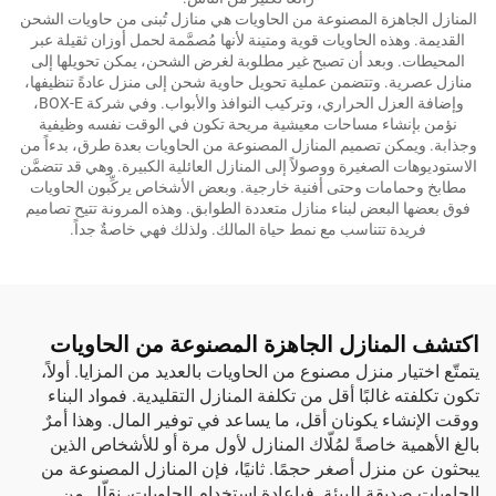
المنازل الجاهزة المصنوعة من الحاويات هي منازل تُبنى من حاويات الشحن
القديمة. وهذه الحاويات قوية ومتينة لأنها مُصمَّمة لحمل أوزان ثقيلة عبر
المحيطات. وبعد أن تصبح غير مطلوبة لغرض الشحن، يمكن تحويلها إلى
منازل عصرية. وتتضمن عملية تحويل حاوية شحن إلى منزل عادةً تنظيفها،
وإضافة العزل الحراري، وتركيب النوافذ والأبواب. وفي شركة BOX-E،
نؤمن بإنشاء مساحات معيشية مريحة تكون في الوقت نفسه وظيفية
وجذابة. ويمكن تصميم المنازل المصنوعة من الحاويات بعدة طرق، بدءاً من
الاستوديوهات الصغيرة ووصولاً إلى المنازل العائلية الكبيرة. وهي قد تتضمَّن
مطابخ وحمامات وحتى أفنية خارجية. وبعض الأشخاص يركِّبون الحاويات
فوق بعضها البعض لبناء منازل متعددة الطوابق. وهذه المرونة تتيح تصاميم
فريدة تتناسب مع نمط حياة المالك. ولذلك فهي خاصةٌ جداً.
اكتشف المنازل الجاهزة المصنوعة من الحاويات
يتمتّع اختيار منزل مصنوع من الحاويات بالعديد من المزايا. أولاً،
تكون تكلفته غالبًا أقل من تكلفة المنازل التقليدية. فمواد البناء
ووقت الإنشاء يكونان أقل، ما يساعد في توفير المال. وهذا أمرٌ
بالغ الأهمية خاصةً لمُلّاك المنازل لأول مرة أو للأشخاص الذين
يبحثون عن منزل أصغر حجمًا. ثانيًا، فإن المنازل المصنوعة من
الحاويات صديقة للبيئة. فبإعادة استخدام الحاويات، نقلّل من