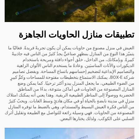
تطبيقات منازل الحاويات الجاهزة
العيش في منزل مصنوع من حاويات يمكن أن يكون تجربةً فريدةً. فغالبًا ما
يتميّز هذا النوع من المنازل بمظهرٍ صناعيٍّ يجدُ كثيرٌ من الناس فيه جاذبيةً
كبيرةً. وبإمكانك، من الداخل، خلق أجواء دافئة ومريحة باستخدام
الديكورات والأثاث المناسبَين. وعادةً ما يستخدم الناس الألوان الزاهية
والتصاميم الإبداعية لتضخيم إحساسهم باتساع المساحة. وبفضل تصاميم
شركة BOX-E، يمكنك الاستمتاع بتخطيطات مفتوحة للمساحات وكمٍّ كبيرٍ
من الضوء الطبيعي، ما يجعل المنزل يبدو أكثر ترحيبًا. كما يمكن وضع
المنازل المصنوعة من الحاويات في أماكن متنوعة، بدءًا من المناطق
الحضرية ووصولًا إلى المناظر الطبيعية الريفية. وهذا يعني أنه يمكنك امتلاك
منزلٍ في مدينة نابضةٍ بالحياة أو في مكان هادئٍ وسط الغابات. ويحبّ كثيرٌ
من الناس فكرة العيش البسيط والمستدام، وهي بالضبط ما توفره المنازل
المصنوعة من الحاويات. فهي وسيلة رائعة للتواصل مع الطبيعة وتقليل أثرك
السلبي على الكوكب. ولذلك يختارها البعض.