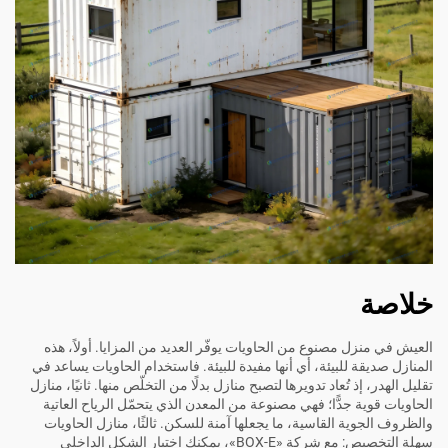
خلاصة
العيش في منزل مصنوع من الحاويات يوفّر العديد من المزايا. أولاً، هذه
المنازل صديقة للبيئة، أي أنها مفيدة للبيئة. فاستخدام الحاويات يساعد في
تقليل الهدر، إذ تُعاد تدويرها لتصبح منازل بدلًا من التخلّص منها. ثانيًا، منازل
الحاويات قوية جدًّا؛ فهي مصنوعة من المعدن الذي يتحمّل الرياح العاتية
والظروف الجوية القاسية، ما يجعلها آمنة للسكن. ثالثًا، منازل الحاويات
سهلة التخصيص: مع شركة «BOX-E»، يمكنك اختيار الشكل الداخلي