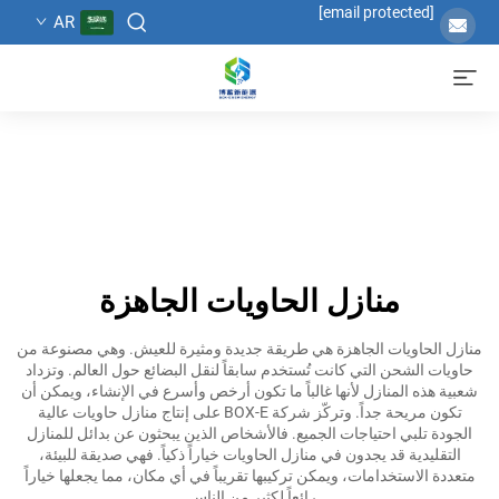
[email protected]
AR
منازل الحاويات الجاهزة
منازل الحاويات الجاهزة هي طريقة جديدة ومثيرة للعيش. وهي مصنوعة من
حاويات الشحن التي كانت تُستخدم سابقاً لنقل البضائع حول العالم. وتزداد
شعبية هذه المنازل لأنها غالباً ما تكون أرخص وأسرع في الإنشاء، ويمكن أن
تكون مريحة جداً. وتركّز شركة BOX-E على إنتاج منازل حاويات عالية
الجودة تلبي احتياجات الجميع. فالأشخاص الذين يبحثون عن بدائل للمنازل
التقليدية قد يجدون في منازل الحاويات خياراً ذكياً. فهي صديقة للبيئة،
متعددة الاستخدامات، ويمكن تركيبها تقريباً في أي مكان، مما يجعلها خياراً
رائعاً لكثير من الناس.