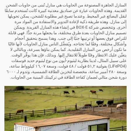
المنازل الجاهزة المصنوعة من الحاويات هي منازل تُبنى من حاويات الشحن
القديمة. وهذه الحاويات عبارة عن صناديق معدنية كبيرة كانت تُستخدم سابقًا
لنقل البضائع عبر المحيط. وعندما تصبح غير مطلوبة للشحن، يمكن تحويلها
إلى منازل. وهذه طريقة ذكية لإعادة التدوير والاستفادة من المواد مرة
أخرى. وتتخصص شركة BOX-E في إنشاء هذه المنازل الفريدة. ويمكن
تصميم منازل الحاويات بعدة طرق مختلفة، ما يجعلها مرنة جدًّا. فهي قابلة
للتراص فوق بعضها أو ترتيبها جنبًا إلى جنب. وهذا يسمح بتحقيق أحجام
وأشكال مختلفة، وفقًا لما تحتاجه. ويُفضِّل الناس منازل الحاويات لأنها غالبًا
ما تكون أرخص من المنازل التقليدية. كما يمكن بناؤها بسرعة، وبالتالي لا
يتعيَّن عليك الانتظار وقتًا طويلاً للانتقال إليها. وبذلك، فإن هذا يوفِّر الوقت.
على سبيل المثال، لدينا
بطارية ليثيوم-أيون من نوع ليثيوم حديد فوسفات
(LiFePO4) بفولتية ٥١,٢ فولت / ٤٨ فولت، وسعة ١٦,٠٧ كيلوواط ساعة،
وسعة ٢٨٠ أمبير ساعة، مخصصة لتخزين الطاقة الشمسية، وتدوم لـ ٦٠٠٠
دورة شحن
مثالي لضمان كفاءة الطاقة في تركيبتك المبنية من الحاويات.