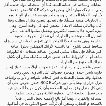
النفايات ونساهم في حماية البيئة. كما أن استخدام مواد جديدة أقل
يعني استهلاك موارد أقل. ونحن في شركة BOX-E نفخر بدعمنا
لأسلوب الحياة المستدام. وسبب آخر هو سرعة إنجاز البناء. وبما
أن الحاويات مبنية مسبقًا، فإن تعديلها لتصبح منازل يتطلّب وقتًا
أقل. وبالتالي يمكنك الانتقال للعيش فيها في وقت أسرع، وهي
ميزة كبيرة جدًّا بالنسبة للكثيرين. وبفضل متانتها الفائقة، يمكن
للمنازل المصنوعة من الحاويات أن تتحمّل الظروف الجوية
القاسية. وهي مناسبة جدًّا للأماكن التي تتعرّض لعواصف شديدة أو
تساقط كثيف للثلوج. أما بالنسبة لأولئك المهتمّين بحلول طاقة
أكبر نطاقًا، فإن
نظام سكني لتخزين الطاقة بسعات ٥٠ كيلوواط
ساعة أو ٦٠ كيلوواط ساعة ضمن خزانة متكاملة
يمكن أن تكمّل
منزلك المصنوع من الحاويات.
يتضمن بناء منزل من حاويات عدة خطوات. أولاً، يجب عليك إيجاد
حاوية شحن جيدة. وبمجرد حصولك على الحاوية، يحين وقت
تعديلها. وقد تشمل التعديلات قص فتحات للنوافذ والأبواب وإضافة
عزل حراري. وهنا يأتي دور شركة BOX-E. فنحن نحرص على أن
يُبنى كل منزل وفق معايير السلامة وأن يكون مريحاً للعيش فيه.
وبعد تعديل الحاوية، تأتي الخطوة التالية وهي تركيب أنظمة
السباكة والكهرباء. وهذا أمرٌ بالغ الأهمية لجعل المنزل قابلاً
للاستخدام الفعلي. وبمجرد أن تُركَّب جميع المكونات في أماكنها،