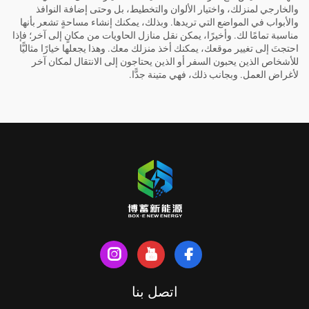
والخارجي لمنزلك، واختيار الألوان والتخطيط، بل وحتى إضافة النوافذ
والأبواب في المواضع التي تريدها. وبذلك، يمكنك إنشاء مساحةٍ تشعر بأنها
مناسبة تمامًا لك. وأخيرًا، يمكن نقل منازل الحاويات من مكانٍ إلى آخر؛ فإذا
احتجتَ إلى تغيير موقعك، يمكنك أخذ منزلك معك. وهذا يجعلها خيارًا مثاليًّا
للأشخاص الذين يحبون السفر أو الذين يحتاجون إلى الانتقال لمكان آخر
لأغراض العمل. وبجانب ذلك، فهي متينة جدًّا.
اتصل بنا