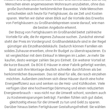
Menschen einen angemessenen Wohnraum anzubieten, ohne das
große Durcheinander herkömmlicher Bauweise. Viele Menschen
entscheiden sich heute für Fertighäuser, da sie Zeit und Kosten
sparen. Werfen wir daher einen Blick auf die Vorteile des Erwerbs
von Fertighäusern zu Großhandelspreisen sowie darauf, wie man
die besten Angebote erkennt.
Der Bezug von Fertighäusern im Großhandel bietet zahlreiche
Vorteile für alle, die ihr eigenes Zuhause suchen. Zunächst einmal
steht der Preis im Vordergrund: Großhandelskäufe sind in der Regel
günstiger als Einzelhandelskäufe. Dadurch können Familien ein
solides Zuhause erwerben, ohne ihr Budget zu überstrapazieren. Es
ist vergleichbar mit dem Einkauf in Mengen im Laden: Je mehr Sie
kaufen, desto weniger zahlen Sie pro Einheit. Ein weiterer Vorteil ist
die kurze Bauzeit. Da BOX-E-Häuser in einer Fabrik gefertigt werden,
lässt sich ihre Montage deutlich schneller durchführen als bei
herkömmlichen Bauweisen. Das ist ideal für alle, die rasch einziehen
möchten. Außerdem zeichnen sich diese Häuser durch eine hohe
Energieeffizienz aus und senken so die Heiz- und Kühlkosten. Viele
verfügen über eine hochwertige Dämmung und einen reduzierten
Energieverbrauch – was nicht nur die Umwelt schont, sondern auch
zu Kosteneinsparungen beiträgt. Familien fühlen sich gut dabei,
gleichzeitig etwas für die Umwelt zu tun und Geld zu sparen.
Darüber hinaus bieten Fertighäuser Gestaltungsfreiheit: Sie wählen