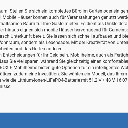
m. Stellen Sie sich ein komplettes Büro im Garten oder ein gem
it! Mobile Häuser können auch für Veranstaltungen genutzt werd
rhaltsamen Raum für Ihre Gäste mieten. Es dient als Umkleidera
arüber hinaus eignen sich mobile Häuser hervorragend für Gemei
asch Unterkunft bereit. Sie lassen sich schnell aufbauen und bi
 Wohnraum, sondern als Lebensader. Mit der Kreativität von Unt
rbeiten und das Helfen anderer.
Entscheidungen für Ihr Geld sein. Mobilheime, auch als Fertighä
dass Sie viel sparen, während Sie gleichzeitig einen komforta
BOX-E-Mobilheime bieten gute Optionen für ein intelligentes W
tätigen zudem eine Investition. Sie wählen ein Modell, das Ihrem
n wie die
Lithium-Ionen-LiFePO4-Batterie mit 51,2 V / 48 V, 16,0
nisse.