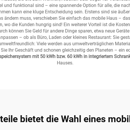
el und funktional sind – eine spannende Option für alle, die na
en kann eine kluge Entscheidung sein. Erstens sind sie äußerst 
ns ändern muss, verschieben Sie einfach das mobile Haus – das 
in, wo die Kunden hungrig sind! Ein weiterer Vorteil ist die Kost
ch können Sie Geld für andere Dinge sparen, etwa neue Geräte
anpassen – ob als Büro, Laden oder kleines Restaurant: Sie gest
r umweltfreundlich: Viele werden aus umweltverträglichen Materi
ie Ihr Geschäft und schonen gleichzeitig den Planeten – ein e
peichersystem mit 50 kWh bzw. 60 kWh in integriertem Schran
Hauses.
eile bietet die Wahl eines mobi