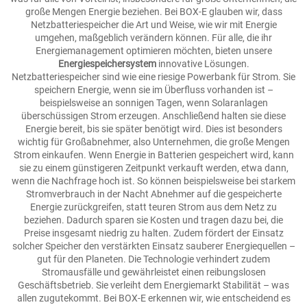
große Mengen Energie beziehen. Bei BOX-E glauben wir, dass
Netzbatteriespeicher die Art und Weise, wie wir mit Energie
umgehen, maßgeblich verändern können. Für alle, die ihr
Energiemanagement optimieren möchten, bieten unsere
Energiespeichersystem
innovative Lösungen.
Netzbatteriespeicher sind wie eine riesige Powerbank für Strom. Sie
speichern Energie, wenn sie im Überfluss vorhanden ist –
beispielsweise an sonnigen Tagen, wenn Solaranlagen
überschüssigen Strom erzeugen. Anschließend halten sie diese
Energie bereit, bis sie später benötigt wird. Dies ist besonders
wichtig für Großabnehmer, also Unternehmen, die große Mengen
Strom einkaufen. Wenn Energie in Batterien gespeichert wird, kann
sie zu einem günstigeren Zeitpunkt verkauft werden, etwa dann,
wenn die Nachfrage hoch ist. So können beispielsweise bei starkem
Stromverbrauch in der Nacht Abnehmer auf die gespeicherte
Energie zurückgreifen, statt teuren Strom aus dem Netz zu
beziehen. Dadurch sparen sie Kosten und tragen dazu bei, die
Preise insgesamt niedrig zu halten. Zudem fördert der Einsatz
solcher Speicher den verstärkten Einsatz sauberer Energiequellen –
gut für den Planeten. Die Technologie verhindert zudem
Stromausfälle und gewährleistet einen reibungslosen
Geschäftsbetrieb. Sie verleiht dem Energiemarkt Stabilität – was
allen zugutekommt. Bei BOX-E erkennen wir, wie entscheidend es